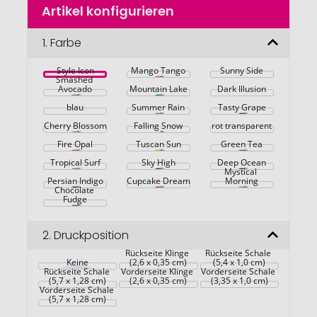
Artikel konfigurieren
Anfang
der
Bildgalerie
1.
Farbe
springen
Style Icon
Mango Tango
Sunny Side
Smashed 
Avocado
Mountain Lake
Dark Illusion
blau
Summer Rain
Tasty Grape
Cherry Blossom
Falling Snow
rot transparent
Fire Opal
Tuscan Sun
Green Tea
Tropical Surf
Sky High
Deep Ocean
Mystical 
Persian Indigo
Cupcake Dream
Morning
Chocolate 
Fudge
2.
Druckposition
Rückseite Klinge 
Rückseite Schale 
Keine
(2,6 x 0,35 cm)
(5,4 x 1,0 cm)
Rückseite Schale 
Vorderseite Klinge 
Vorderseite Schale 
(5,7 x 1,28 cm)
(2,6 x 0,35 cm)
(3,35 x 1,0 cm)
Vorderseite Schale 
(5,7 x 1,28 cm)