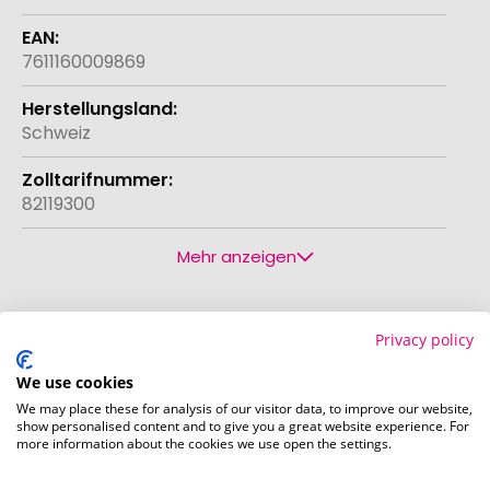
7611160009869
Schweiz
82119300
Mehr anzeigen
Privacy policy
Druckposition
We use cookies
Die bei diesem Produkt bedruckbaren Positionen
We may place these for analysis of our visitor data, to improve our website,
sind in den Bildern exemplarisch dargestellt.
show personalised content and to give you a great website experience. For
more information about the cookies we use open the settings.