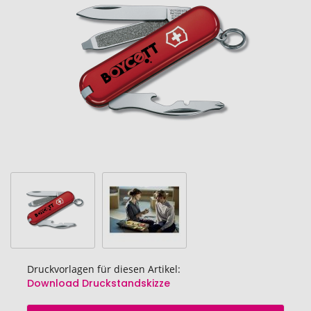
Bildgalerie
springen
Druckvorlagen für diesen Artikel:
Download Druckstandskizze
Zum