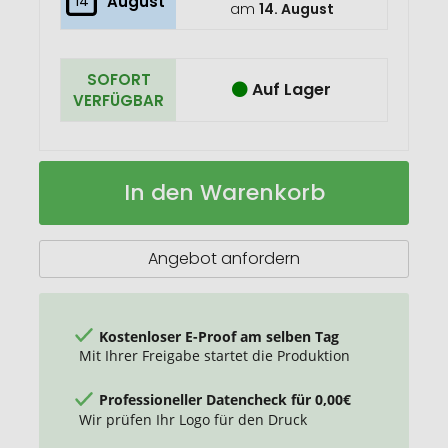
14
August
am
14. August
SOFORT
Auf Lager
VERFÜGBAR
Schweizer
Auf
In den Warenkorb
Taschenmesser
Lager
Rally
Angebot anfordern
Kostenloser E-Proof am selben Tag
Mit Ihrer Freigabe startet die Produktion
Professioneller Datencheck für 0,00€
Wir prüfen Ihr Logo für den Druck