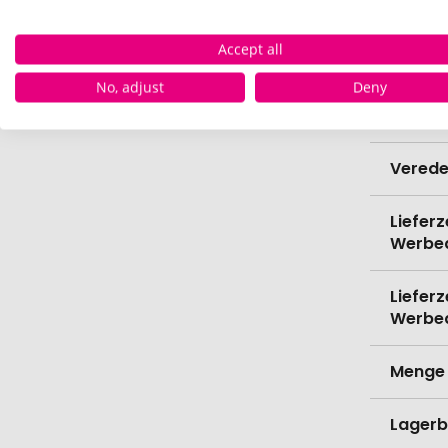
Höhe
Accept all
Bio-Pr
No, adjust
Deny
Spülma
Verede
Lieferz
Werbe
Lieferz
Werbe
Menge 
Lagerb