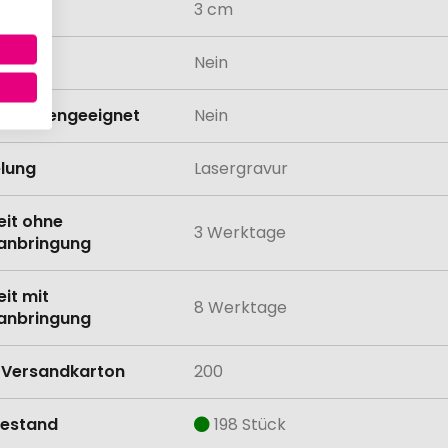
3 cm
odukt
Nein
schinengeeignet
Nein
lung
Lasergravur
eit ohne
3 Werktage
anbringung
eit mit
8 Werktage
anbringung
Versandkarton
200
estand
198 Stück