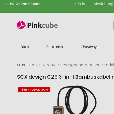
✔
3% Online-Rabatt
✔ Schnelle Abwicklung
Büro
Elektronik
Giveaways
Startseite
Elektronik
Smartphone Zubehör
Lade
SCX.design C29 3-in-1 Bambuskabel m
Zum
Zum
48H PRODUKTION
Ende
Anfang
der
der
Bildgalerie
Bildgalerie
springen
springen