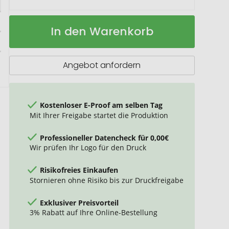
SCX.design
Auf
In den Warenkorb
C29
Lager
3-
in-
1
Angebot anfordern
Bambuskabel
mit
Leuchtlogo
Kostenloser E-Proof am selben Tag
Mit Ihrer Freigabe startet die Produktion
Professioneller Datencheck für 0,00€
Wir prüfen Ihr Logo für den Druck
Risikofreies Einkaufen
Stornieren ohne Risiko bis zur Druckfreigabe
Exklusiver Preisvorteil
3% Rabatt auf Ihre Online-Bestellung