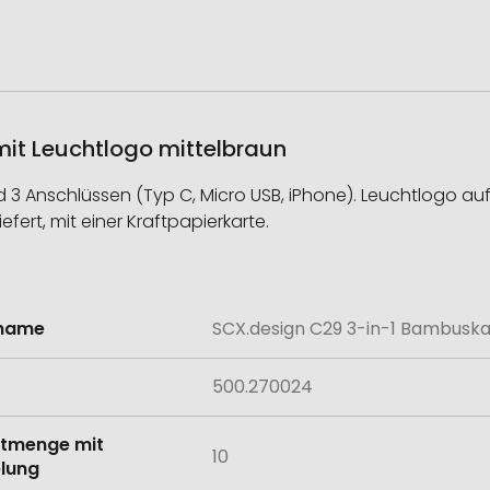
it Leuchtlogo mittelbraun
 3 Anschlüssen (Typ C, Micro USB, iPhone). Leuchtlogo au
efert, mit einer Kraftpapierkarte.
lname
SCX.design C29 3-in-1 Bambuska
onen
500.270024
tmenge mit
10
lung