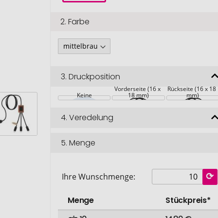
2.
Farbe
3.
Druckposition
Vorderseite (16 x 
Rückseite (16 x 18 
Keine
18 mm)
mm)
4.
Veredelung
5.
Menge
Ihre Wunschmenge:
Menge
Stückpreis*