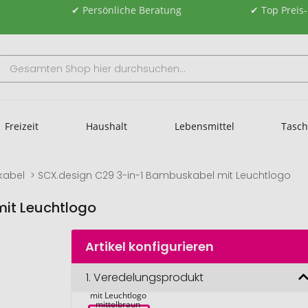
✔ Persönliche Beratung
✔ Top Preis
Freizeit
Haushalt
Lebensmittel
Tasc
kabel
SCX.design C29 3-in-1 Bambuskabel mit Leuchtlogo
it Leuchtlogo
Artikel konfigurieren
SCX.design C29 
1.
Veredelungsprodukt
3-in-1 
Bambuskabel 
mit Leuchtlogo 
mittelbraun 