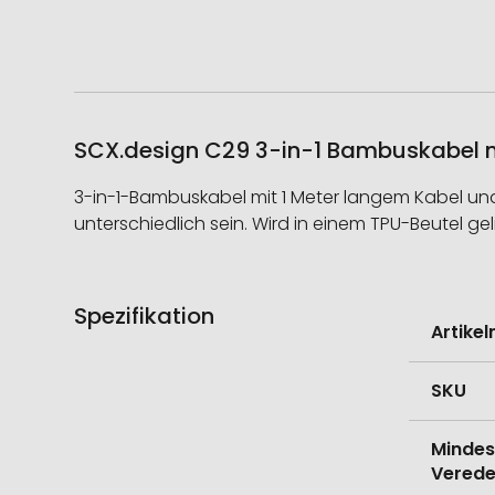
SCX.design C29 3-in-1 Bambuskabel m
3-in-1-Bambuskabel mit 1 Meter langem Kabel und
unterschiedlich sein. Wird in einem TPU-Beutel geli
Spezifikation
Weitere
Artike
Informati
SKU
Mindes
Verede