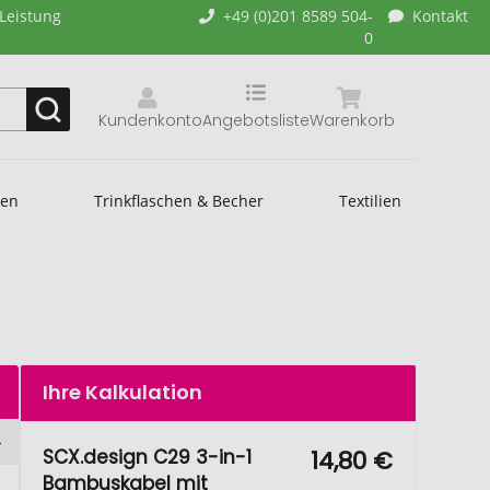
-Leistung
+49 (0)201 8589 504-
Kontakt
0
Kundenkonto
Angebotsliste
Warenkorb
hen
Trinkflaschen & Becher
Textilien
Ihre Kalkulation
SCX.design C29 3-in-1
14,80 €
Bambuskabel mit