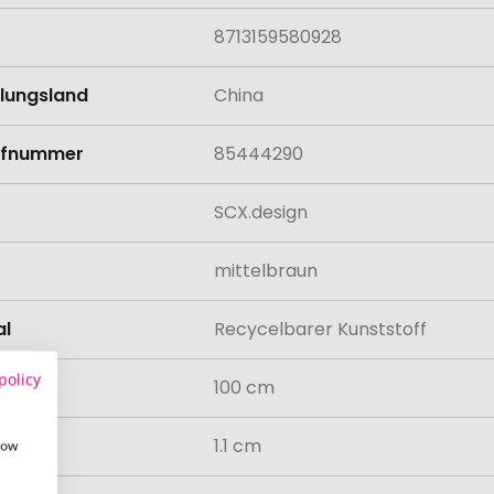
8713159580928
llungsland
China
rifnummer
85444290
SCX.design
mittelbraun
al
Recycelbarer Kunststoff
policy
100 cm
1.1 cm
how