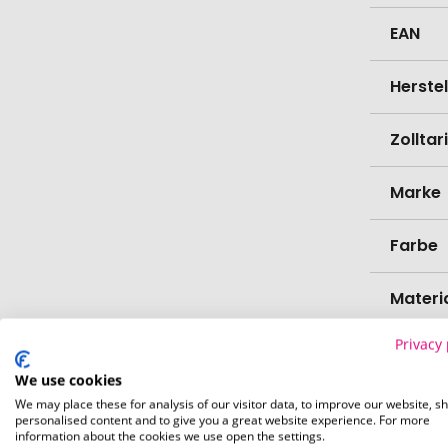
EAN
Herste
Zollta
Marke
Farbe
Materi
Privacy 
Länge
We use cookies
Breite
We may place these for analysis of our visitor data, to improve our website, s
personalised content and to give you a great website experience. For more
information about the cookies we use open the settings.