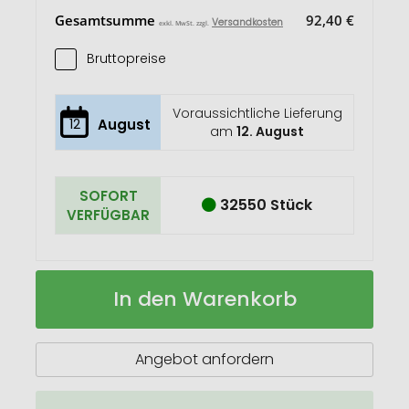
Gesamtsumme
92,40 €
Versandkosten
exkl. MwSt. zzgl.
Bruttopreise
Voraussichtliche Lieferung
12
August
am
12. August
SOFORT
32550 Stück
VERFÜGBAR
Seshania
Auf
In den Warenkorb
Schreibset
Lager
Angebot anfordern