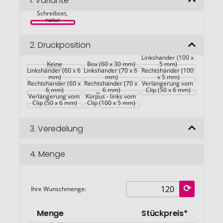
1.
Variante
Seshania 
springen
Schreibset, 
natur
2.
Druckposition
Korpus 
Druckbleistift - für 
Korpus 
Korpus 
Linkshänder (100 x 
Korpus 
Druckbleistift - für 
Keine
Druckbleistift - für 
Box (60 x 30 mm)
Druckbleistift - für 
5 mm)
Linkshänder (60 x 6 
Korpus 
Linkshänder (70 x 6 
Korpus 
Rechtshänder (100 
Korpus 
Druckbleistift - für 
mm)
Druckbleistift - für 
mm)
Druckbleistift - in 
x 5 mm)
Rechtshänder (60 x 
Kugelschreiber-
Rechtshänder (70 x 
Verlängerung vom 
Korpus - in 
6 mm)
Kugelschreiber-
6 mm)
Clip (50 x 6 mm)
Verlängerung vom 
Korpus - links vom 
Clip (50 x 6 mm)
Clip (100 x 5 mm)
3.
Veredelung
4.
Menge
Ihre Wunschmenge:
Menge
Stückpreis*