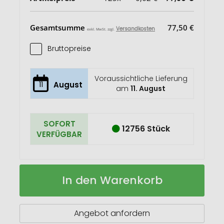
Gesamtsumme
77,50 €
Versandkosten
exkl. MwSt. zzgl.
Bruttopreise
Voraussichtliche Lieferung
11
August
am
11. August
SOFORT
12756 Stück
VERFÜGBAR
Smile
Auf
In den Warenkorb
Hand
Lager
Kugelschreiber
aus
Kunststoff
Angebot anfordern