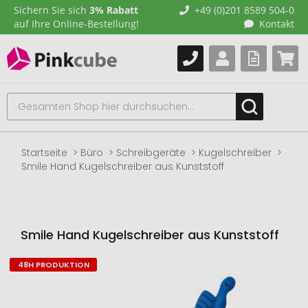
Sichern Sie sich
3% Rabatt
+49 (0)201 8589 504-0
auf Ihre Online-Bestellung!
Kontakt
Startseite
Büro
Schreibgeräte
Kugelschreiber
Smile Hand Kugelschreiber aus Kunststoff
Smile Hand Kugelschreiber aus Kunststoff
48H PRODUKTION
Zum
Ende
der