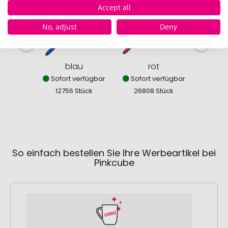
Accept all
No, adjust
Deny
blau
rot
Sofort verfügbar
Sofort verfügbar
Sofor
12756 Stück
26808 Stück
180
So einfach bestellen Sie Ihre Werbeartikel bei
Pinkcube