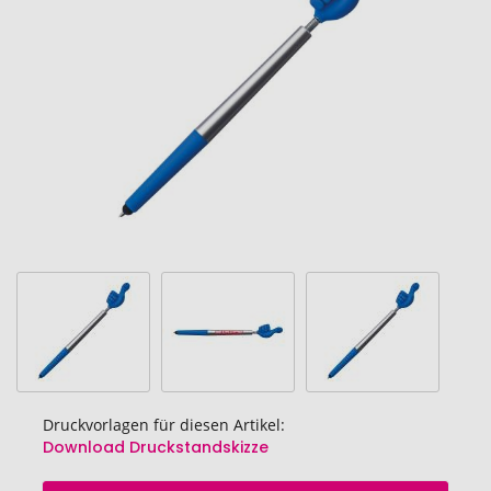
Bildgalerie
springen
Druckvorlagen für diesen Artikel:
Download Druckstandskizze
Zum