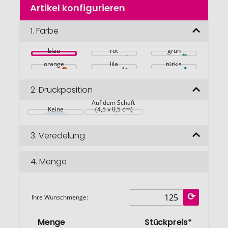
Artikel konfigurieren
Anfang
der
Bildgalerie
1.
Farbe
springen
blau
rot
grün
orange
lila
türkis
2.
Druckposition
Auf dem Schaft 
Keine
(4,5 x 0,5 cm)
3.
Veredelung
4.
Menge
Ihre Wunschmenge:
Menge
Stückpreis*