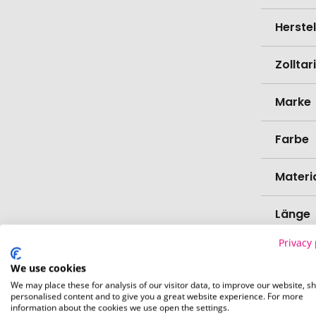
Herste
Zollta
Marke
Farbe
Materi
Länge
Privacy 
Breite
We use cookies
We may place these for analysis of our visitor data, to improve our website, s
Höhe
personalised content and to give you a great website experience. For more
information about the cookies we use open the settings.