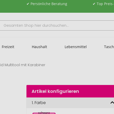
✔ Persönliche Beratung
✔ Top Preis
Freizeit
Haushalt
Lebensmittel
Tasc
lid Multitool mit Karabiner
Artikel konfigurieren
1.
Farbe
schwarz