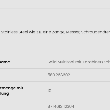
 Stainless Steel wie z.B. eine Zange, Messer, Schraubendr
lname
Solid Multitool mit Karabiner/sc
onen
580.268602
tmenge mit
10
lung
8714612112304