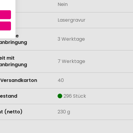
odukt
Nein
lung
Lasergravur
eit ohne
3 Werktage
anbringung
eit mit
7 Werktage
anbringung
Versandkarton
40
estand
296 Stück
t (netto)
230 g