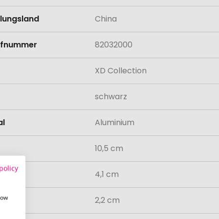
llungsland
China
rifnummer
82032000
XD Collection
schwarz
al
Aluminium
10,5 cm
policy
4,1 cm
how
2,2 cm