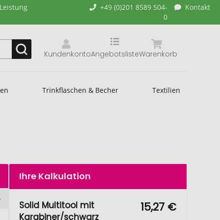
-Leistung
+49 (0)201 8589 504-
Kontakt
0
Kundenkonto
Angebotsliste
Warenkorb
hen
Trinkflaschen & Becher
Textilien
Ihre Kalkulation
Solid Multitool mit
15,27 €
Karabiner/schwarz