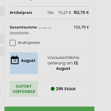
Artikelpreis
10x
15,27 €
152,70 €
Gesamtsumme
152,70 €
exkl. MwSt. zzgl.
Versandkosten
Bruttopreise
Voraussichtliche
12
August
Lieferung am
12.
August
SOFORT
296 Stück
VERFÜGBAR
Solid
Auf