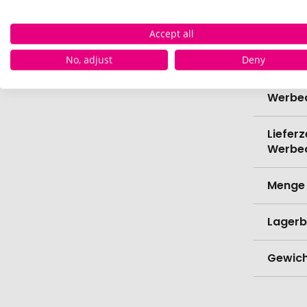
Bio-Pr
Accept all
Verede
No, adjust
Deny
Lieferz
Werbe
Lieferz
Werbe
Menge 
Lagerb
Gewich