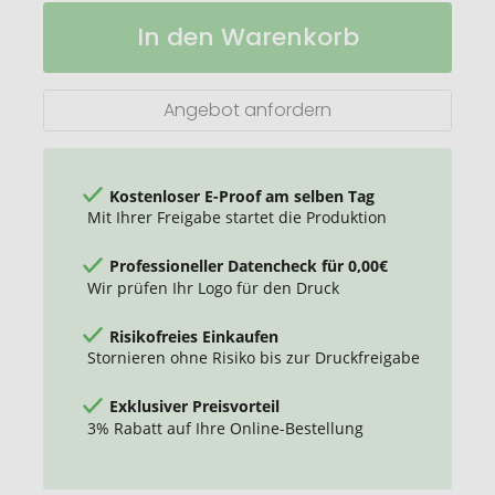
Sonnenmilch
Auf
In den Warenkorb
LSF
Lager
50
(sens.),
Body
Angebot anfordern
Label
(R-
PET)
Kostenloser E-Proof am selben Tag
Mit Ihrer Freigabe startet die Produktion
Professioneller Datencheck für 0,00€
Wir prüfen Ihr Logo für den Druck
Risikofreies Einkaufen
Stornieren ohne Risiko bis zur Druckfreigabe
Exklusiver Preisvorteil
3% Rabatt auf Ihre Online-Bestellung