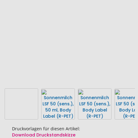
Ende
der
Bildgalerie
springen
Druckvorlagen für diesen Artikel:
Download Druckstandskizze