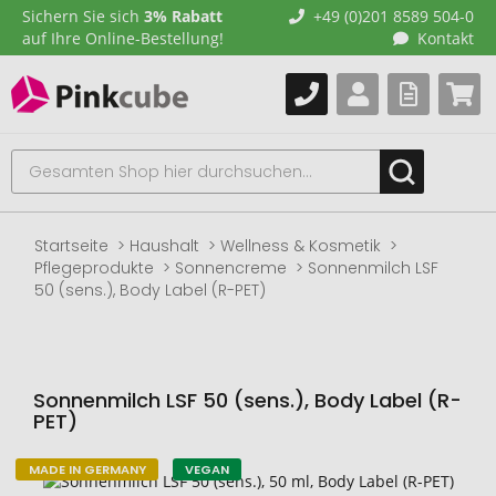
Sichern Sie sich
3% Rabatt
+49 (0)201 8589 504-0
auf Ihre Online-Bestellung!
Kontakt
Startseite
Haushalt
Wellness & Kosmetik
Pflegeprodukte
Sonnencreme
Sonnenmilch LSF
50 (sens.), Body Label (R-PET)
Sonnenmilch LSF 50 (sens.), Body Label (R-
PET)
MADE IN GERMANY
VEGAN
Zum