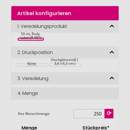
Zum
Artikel konfigurieren
Anfang
der
Bildgalerie
1.
Veredelungsprodukt
Sonnenmilch 
LSF 50 (sens.), 
springen
50 ml, Body 
Label (R-PET)
Weißes Etikett auf 
2.
Druckposition
Vorder- und 
Rückseite 
(hochglänzend) ( 
Keine
3,6 x 6,5 cm )
3.
Veredelung
4.
Menge
Ihre Wunschmenge:
Menge
Stückpreis*