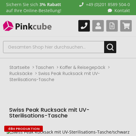
Sichern Sie sich
3% Rabatt
+49 (0)201 8589 504-0
auf Ihre Online-Bestellung!
Kontakt
Startseite
Taschen
Koffer & Reisegepäck
Rucksäcke
Swiss Peak Rucksack mit UV-
Sterilisations-Tasche
Swiss Peak Rucksack mit UV-
Sterilisations-Tasche
48H PRODUKTION
Zum