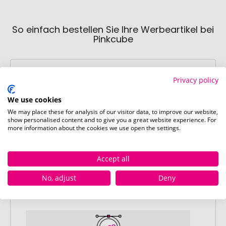
So einfach bestellen Sie Ihre Werbeartikel bei
Pinkcube
Privacy policy
We use cookies
We may place these for analysis of our visitor data, to improve our website,
show personalised content and to give you a great website experience. For
Schritt 1:
more information about the cookies we use open the settings.
Artikelkonfiguration
Wählen Sie Ihre gewünschten
Werbeartikel aus und passen Sie diese
Accept all
nach Ihren Vorstellungen an.
No, adjust
Deny
Anschließend legen Sie die konfigurierten
Artikel in Ihren Warenkorb.