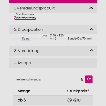
der
Swiss Peak 
Bildgalerie
1.
Veredelungsprodukt
Rucksack mit 
UV-
springen
Sterilisations-
Tasche/schwarz
2.
Druckposition
Artikel Vorderseite 
unten (150 x 120 
Keine
mm)
Band (40 x 70 mm)
3.
Veredelung
4.
Menge
Ihre Wunschmenge:
Menge
Stückpreis*
ab 6
39,72 €