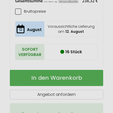
Gesamtsumme
238,32 €
Versandkosten
exkl. MwSt. zzgl.
Bruttopreise
Voraussichtliche Lieferung
12
August
am
12. August
SOFORT
16 Stück
VERFÜGBAR
Swiss
Auf
In den Warenkorb
Peak
Lager
Rucksack
mit
UV-
Angebot anfordern
Sterilisations-
Tasche