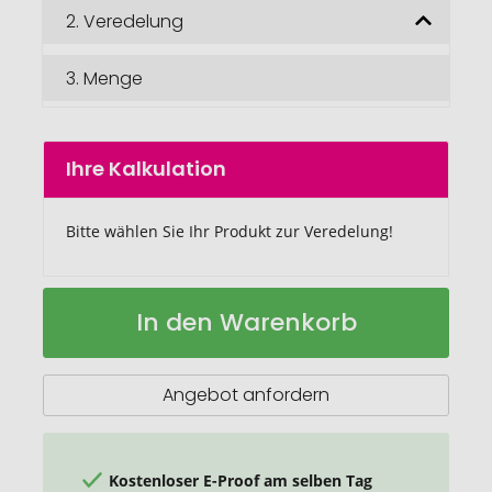
2.
Veredelung
3.
Menge
Ihre Kalkulation
Bitte wählen Sie Ihr Produkt zur Veredelung!
Tait
Auf
In den Warenkorb
Schlüsselanhänger
Lager
in
Herzform
aus
Angebot anfordern
recyceltem
Material
Kostenloser E-Proof am selben Tag