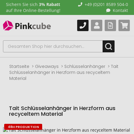
Sichern Sie sich
3% Rabatt
+49 (0)201 8589 504-0
auf Ihre Online-Bestellung!
Kontakt
Startseite
Giveaways
Schlüsselanhänger
Tait
Schlüsselanhänger in Herzform aus recyceltem
Material
Tait Schlüsselanhänger in Herzform aus
recyceltem Material
48H PRODUKTION
Zum