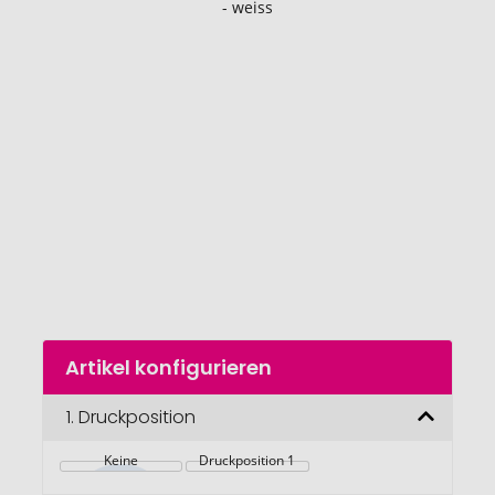
Ende
der
Bildgalerie
springen
Zum
Artikel konfigurieren
Anfang
der
Bildgalerie
1.
Druckposition
springen
Keine
Druckposition 1