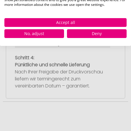
Druckvorschau mit Ihrem Design. Sobald
more information about the cookies we use open the settings.
Sie diese freigeben, starten wir
umgehend mit der Produktion.
Accept all
No, adjust
Deny
Schritt 4:
Pünktliche und schnelle Lieferung
Nach Ihrer Freigabe der Druckvorschau
liefern wir termingerecht zum
vereinbarten Datum – garantiert.