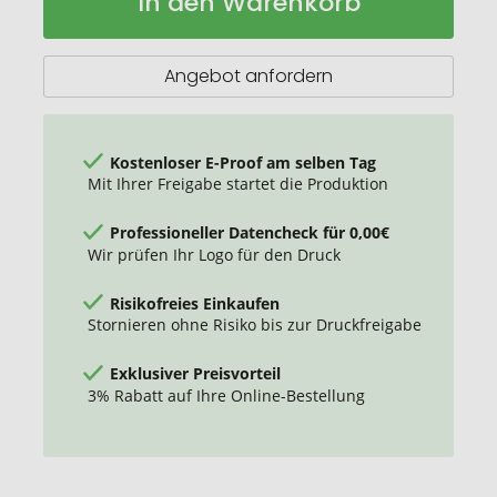
In den Warenkorb
polarisierte
Sonnenbrille
aus
Angebot anfordern
rPET/Bambus
in
Geschenkbox
Kostenloser E-Proof am selben Tag
Mit Ihrer Freigabe startet die Produktion
Professioneller Datencheck für 0,00€
Wir prüfen Ihr Logo für den Druck
Risikofreies Einkaufen
Stornieren ohne Risiko bis zur Druckfreigabe
Exklusiver Preisvorteil
3% Rabatt auf Ihre Online-Bestellung