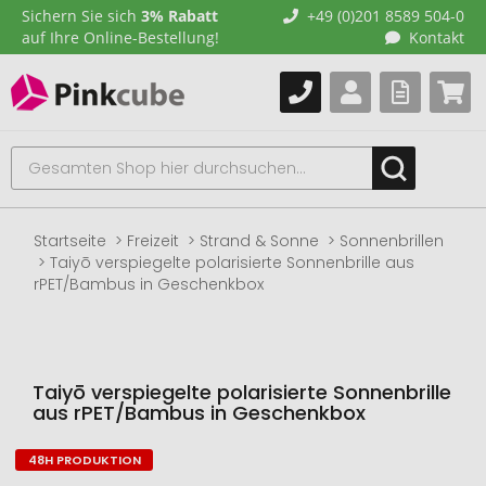
Sichern Sie sich
3% Rabatt
+49 (0)201 8589 504-0
auf Ihre Online-Bestellung!
Kontakt
Startseite
Freizeit
Strand & Sonne
Sonnenbrillen
Taiyō verspiegelte polarisierte Sonnenbrille aus
rPET/Bambus in Geschenkbox
Taiyō verspiegelte polarisierte Sonnenbrille
aus rPET/Bambus in Geschenkbox
48H PRODUKTION
Zum