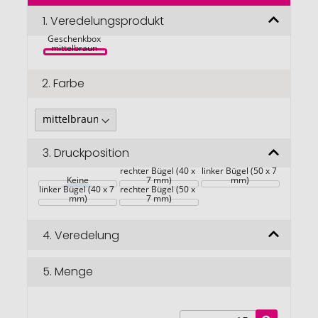
Sonnenbrille 
der
aus 
Bildgalerie
1.
Veredelungsprodukt
rPET/Bambus 
in 
springen
Geschenkbox 
mittelbraun 
2.
Farbe
3.
Druckposition
rechter Bügel (40 x 
linker Bügel (50 x 7 
Keine
7 mm)
mm)
linker Bügel (40 x 7 
rechter Bügel (50 x 
mm)
7 mm)
4.
Veredelung
5.
Menge