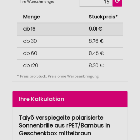
Ihre Wunschmenge:
Menge
Stückpreis*
ab 15
9,01 €
ab 30
8,76 €
ab 60
8,45 €
ab 120
8,20 €
* Preis pro Stück. Preis ohne Werbeanbringung
Ihre Kalkulation
Taiyō verspiegelte polarisierte
Sonnenbrille aus rPET/Bambus in
Geschenkbox mittelbraun