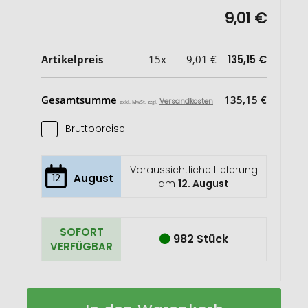
9,01 €
Artikelpreis
15x
9,01 €
135,15 €
Gesamtsumme
135,15 €
Versandkosten
exkl. MwSt. zzgl.
Bruttopreise
Voraussichtliche Lieferung
12
August
am
12. August
SOFORT
982 Stück
VERFÜGBAR
Taiyō
Auf
verspiegelte
Lager