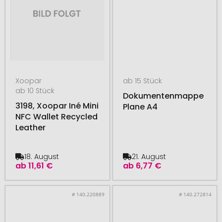
Xoopar
ab 15 Stück
ab 10 Stück
Dokumentenmappe
3198, Xoopar Iné Mini
Plane A4
NFC Wallet Recycled
Leather
18. August
21. August
ab
11,61 €
ab
6,77 €
# 140.220889
# 140.272814