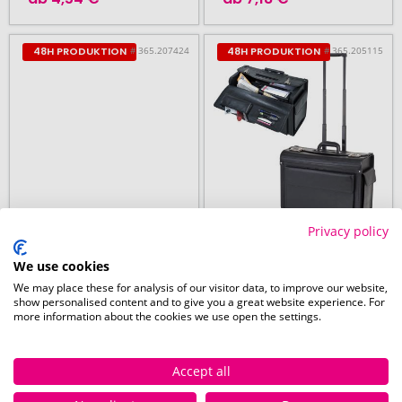
# 365.207424
# 365.205115
48H PRODUKTION
48H PRODUKTION
Privacy policy
ab 25 Stück
ab 5 Stück
We use cookies
Laptoptasche
Akten-/Pilotenkoffer
We may place these for analysis of our visitor data, to improve our website,
show personalised content and to give you a great website experience. For
Trolley aus
more information about the cookies we use open the settings.
Kunstleder
Accept all
18. August
18. August