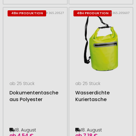
# 365.20527
# 365.205607
48H PRODUKTION
48H PRODUKTION
ab 25 Stück
ab 25 Stück
Dokumententasche
Wasserdichte
aus Polyester
Kuriertasche
18. August
18. August
ab
4,54 €
ab
7,18 €