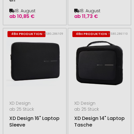
18. August
18. August
ab
10,85 €
ab
11,73 €
# 580.286109
# 580.286110
48H PRODUKTION
48H PRODUKTION
XD Design
XD Design
ab 25 Stück
ab 25 Stück
XD Design 16" Laptop
XD Design 14" Laptop
Sleeve
Tasche