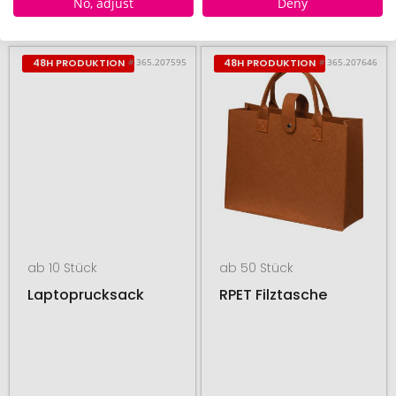
No, adjust
Deny
ab
5,60 €
ab
68,75 €
# 365.207595
# 365.207646
48H PRODUKTION
48H PRODUKTION
ab 10 Stück
ab 50 Stück
Laptoprucksack
RPET Filztasche