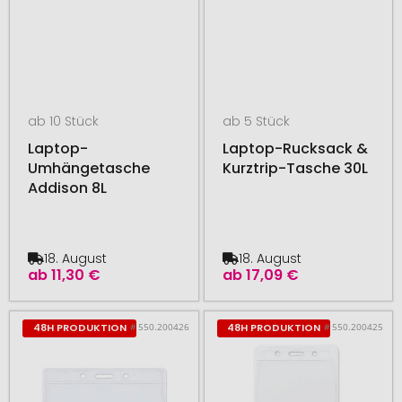
ab 10 Stück
ab 5 Stück
Laptop-
Laptop-Rucksack &
Umhängetasche
Kurztrip-Tasche 30L
Addison 8L
18. August
18. August
ab
11,30 €
ab
17,09 €
# 550.200426
# 550.200425
48H PRODUKTION
48H PRODUKTION