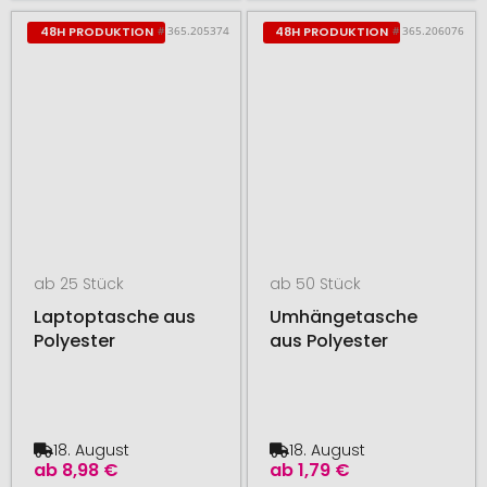
# 365.205374
# 365.206076
48H PRODUKTION
48H PRODUKTION
ab 25 Stück
ab 50 Stück
Laptoptasche aus
Umhängetasche
Polyester
aus Polyester
18. August
18. August
ab
8,98 €
ab
1,79 €