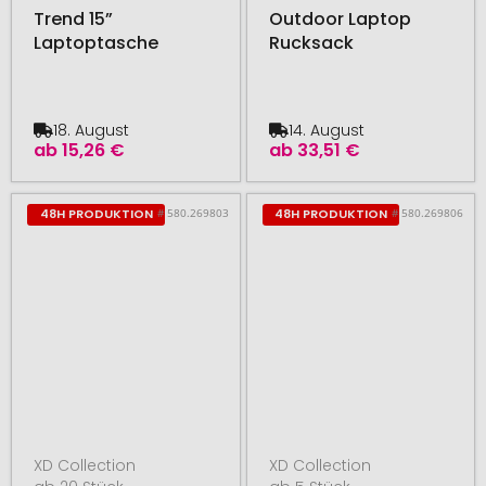
Trend 15”
Outdoor Laptop
Laptoptasche
Rucksack
18. August
14. August
ab
15,26 €
ab
33,51 €
# 580.269803
# 580.269806
48H PRODUKTION
48H PRODUKTION
XD Collection
XD Collection