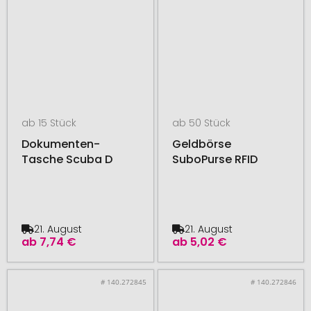
ab 15 Stück
ab 50 Stück
Dokumenten-
Geldbörse
Tasche Scuba D
SuboPurse RFID
21. August
21. August
ab
7,74 €
ab
5,02 €
# 140.272845
# 140.272846