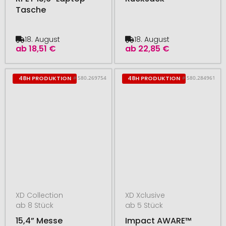
Tasche
18. August
18. August
ab
18,51 €
ab
22,85 €
# 580.269754
# 580.284961
48H PRODUKTION
48H PRODUKTION
XD Collection
XD Xclusive
ab 8 Stück
ab 5 Stück
15,4” Messe
Impact AWARE™