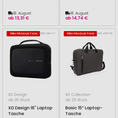
18. August
18. August
ab
13,31 €
ab
14,74 €
# 580.286111
# 580.269738
48H PRODUKTION
48H PRODUKTION
XD Design
XD Collection
ab 25 Stück
ab 25 Stück
XD Design 16" Laptop
Basic 15” Laptop-
Tasche
Tasche