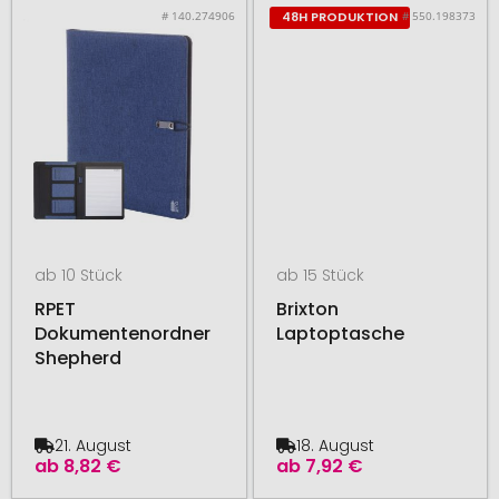
# 140.274906
# 550.198373
48H PRODUKTION
ab 10 Stück
ab 15 Stück
RPET
Brixton
Dokumentenordner
Laptoptasche
Shepherd
21. August
18. August
ab
8,82 €
ab
7,92 €