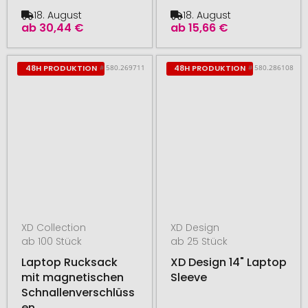
18. August
18. August
ab
30,44 €
ab
15,66 €
# 580.269711
# 580.286108
48H PRODUKTION
48H PRODUKTION
XD Collection
XD Design
ab 100 Stück
ab 25 Stück
Laptop Rucksack
XD Design 14" Laptop
mit magnetischen
Sleeve
Schnallenverschlüss
en