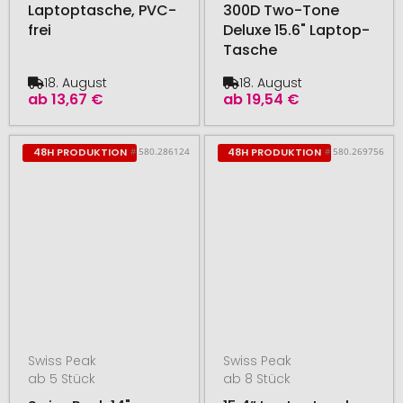
Laptoptasche, PVC-
300D Two-Tone
frei
Deluxe 15.6" Laptop-
Tasche
18. August
18. August
ab
13,67 €
ab
19,54 €
# 580.286124
# 580.269756
48H PRODUKTION
48H PRODUKTION
Swiss Peak
Swiss Peak
ab 5 Stück
ab 8 Stück