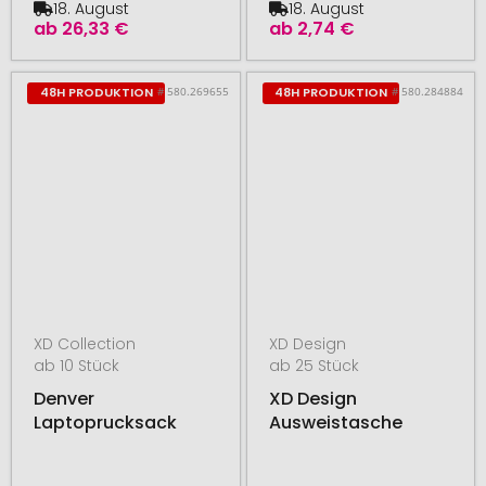
18. August
18. August
ab
26,33 €
ab
2,74 €
# 580.269655
# 580.284884
48H PRODUKTION
48H PRODUKTION
XD Collection
XD Design
ab 10 Stück
ab 25 Stück
Denver
XD Design
Laptoprucksack
Ausweistasche