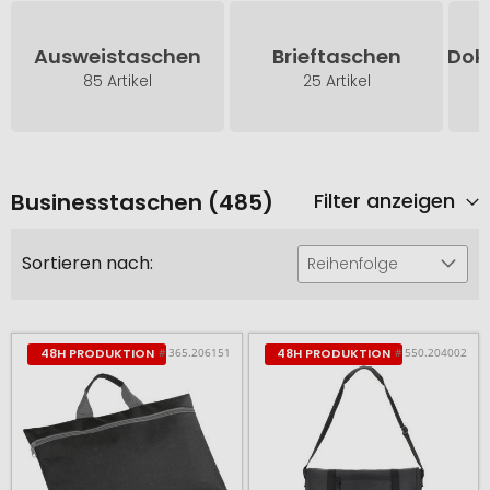
Ausweistaschen
Brieftaschen
Dok
85 Artikel
25 Artikel
Businesstaschen (485)
Filter anzeigen
Sortieren nach:
Reihenfolge
# 365.206151
# 550.204002
48H PRODUKTION
48H PRODUKTION