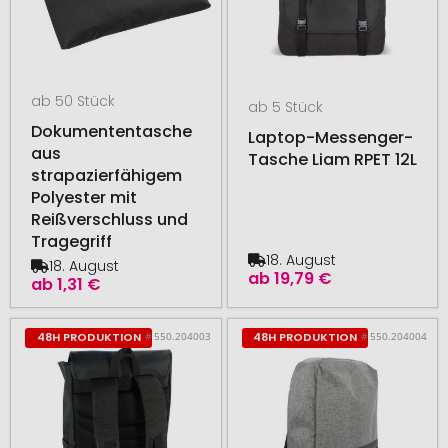
ab 50 Stück
ab 5 Stück
Dokumententasche
Laptop-Messenger-
aus
Tasche Liam RPET 12L
strapazierfähigem
Polyester mit
Reißverschluss und
Tragegriff
18. August
18. August
ab
19,79 €
ab
1,31 €
# 550.204003
# 550.204004
48H PRODUKTION
48H PRODUKTION