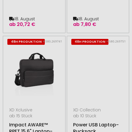
18. August
18. August
ab
20,72 €
ab
7,80 €
# 580.269741
# 580.269751
48H PRODUKTION
48H PRODUKTION
XD Xclusive
XD Collection
ab 15 Stück
ab 10 Stück
Impact AWARE™
Power USB Laptop-
RPET 15,6" Laptop-
Rucksack