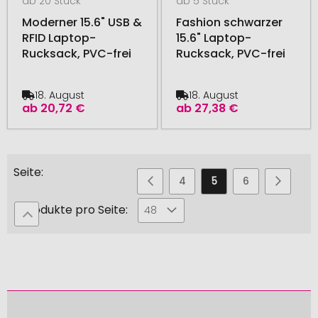
ab 20 Stück
ab 5 Stück
Moderner 15.6" USB &
Fashion schwarzer
RFID Laptop-
15.6" Laptop-
Rucksack, PVC-frei
Rucksack, PVC-frei
18. August
18. August
ab
20,72 €
ab
27,38 €
Seite
Seite
Seite
Zurück
Seite
Sie
Seite
Seite
Seite
Weiter
3
4
5
6
7
lesen
Produkte pro Seite:
48
gerade
die
Seite