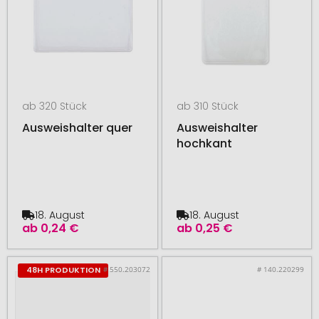
ab 320 Stück
ab 310 Stück
Ausweishalter quer
Ausweishalter
hochkant
18. August
18. August
ab
0,24 €
ab
0,25 €
# 550.203072
# 140.220299
48H PRODUKTION