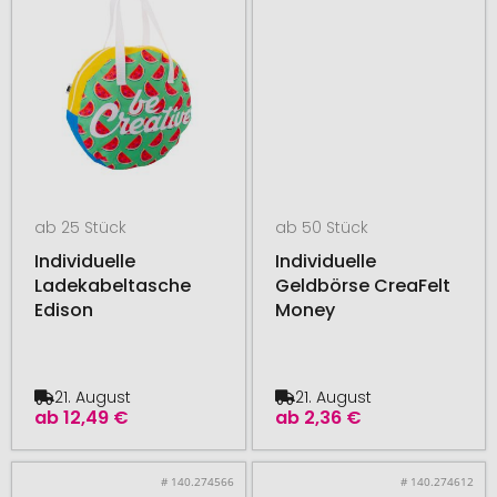
ab 25 Stück
ab 50 Stück
Individuelle
Individuelle
Ladekabeltasche
Geldbörse CreaFelt
Edison
Money
21. August
21. August
ab
12,49 €
ab
2,36 €
# 140.274566
# 140.274612