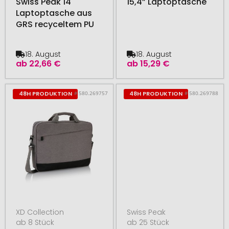
Swiss Peak 14"
15,4” Laptoptasche
Laptoptasche aus
GRS recyceltem PU
18. August
18. August
ab
22,66 €
ab
15,29 €
# 580.269757
# 580.269788
48H PRODUKTION
48H PRODUKTION
XD Collection
Swiss Peak
ab 8 Stück
ab 25 Stück