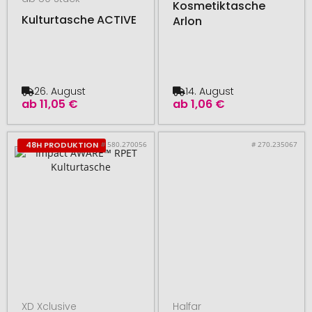
Kosmetiktasche
Kulturtasche ACTIVE
Arlon
26. August
14. August
ab
11,05 €
ab
1,06 €
# 580.270056
# 270.235067
48H PRODUKTION
XD Xclusive
Halfar