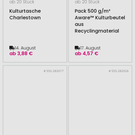
ab 20 Stück
ab 20 Stück
Kulturtasche
Pack 500 g/m²
Charlestown
Aware™ Kulturbeutel
aus
Recyclingmaterial
14. August
17. August
ab
3,88 €
ab
4,57 €
# 555.282017
# 555.282026