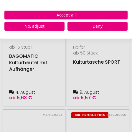
Accept all
No, adjust
Deny
ab 15 Stück
Halfar
ab 50 Stück
BAGOMATIC
Kulturtasche SPORT
Kulturbeutel mit
Aufhänger
14. August
19. August
ab
5,63 €
ab
5,57 €
# 270.235523
# 580.285668
48H PRODUKTION