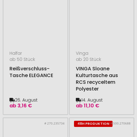
Halfar
Vinga
ab 50 Stück
ab 20 Stück
Reißverschluss-
VINGA Sloane
Tasche ELEGANCE
Kulturtasche aus
RCS recyceltem
Polyester
26. August
14. August
ab
3,16 €
ab
11,10 €
# 270.235734
# 500.270688
48H PRODUKTION