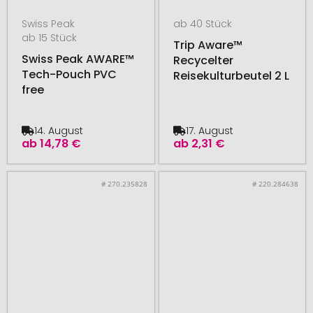
Swiss Peak
ab 40 Stück
ab 15 Stück
Trip Aware™
Swiss Peak AWARE™
Recycelter
Tech-Pouch PVC
Reisekulturbeutel 2 L
free
14. August
17. August
ab
14,78 €
ab
2,31 €
# 270.235828
# 220.284638