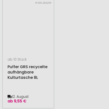
# 500.282209
ab 10 Stück
Puffer GRS recycelte
aufhängbare
Kulturtasche 8L
12. August
ab
9,55 €