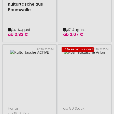
Kulturtasche aus
Baumwolle
14. August
17. August
ab
0,83 €
ab
2,07 €
# 270.235924
# 170.213564
48H PRODUKTION
Halfar
ab 80 Stück
ab 50 Stück