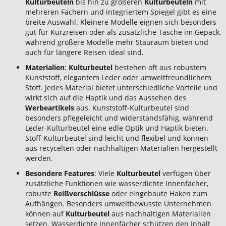
Kulturbeuteln
bis hin zu größeren
Kulturbeuteln
mit
mehreren Fächern und integriertem Spiegel gibt es eine
breite Auswahl. Kleinere Modelle eignen sich besonders
gut für Kurzreisen oder als zusätzliche Tasche im Gepäck,
während größere Modelle mehr Stauraum bieten und
auch für längere Reisen ideal sind.
Materialien
:
Kulturbeutel
bestehen oft aus robustem
Kunststoff, elegantem Leder oder umweltfreundlichem
Stoff. Jedes Material bietet unterschiedliche Vorteile und
wirkt sich auf die Haptik und das Aussehen des
Werbeartikels
aus. Kunststoff-Kulturbeutel sind
besonders pflegeleicht und widerstandsfähig, während
Leder-Kulturbeutel eine edle Optik und Haptik bieten.
Stoff-Kulturbeutel sind leicht und flexibel und können
aus recycelten oder nachhaltigen Materialien hergestellt
werden.
Besondere Features
: Viele
Kulturbeutel
verfügen über
zusätzliche Funktionen wie wasserdichte Innenfächer,
robuste
Reißverschlüsse
oder eingebaute Haken zum
Aufhängen. Besonders umweltbewusste Unternehmen
können auf
Kulturbeutel
aus nachhaltigen Materialien
setzen. Wasserdichte Innenfächer schützen den Inhalt