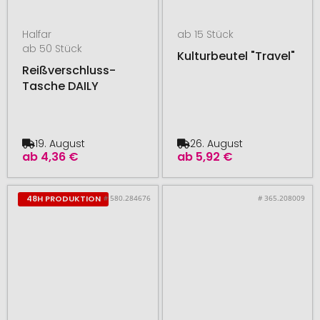
Halfar
ab 15 Stück
ab 50 Stück
Kulturbeutel "Travel"
Reißverschluss-
Tasche DAILY
19. August
26. August
ab
4,36 €
ab
5,92 €
# 580.284676
# 365.208009
48H PRODUKTION