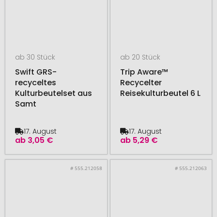
ab 30 Stück
ab 20 Stück
Swift GRS-
Trip Aware™
recyceltes
Recycelter
Kulturbeutelset aus
Reisekulturbeutel 6 L
Samt
17. August
17. August
ab
3,05 €
ab
5,29 €
# 555.212058
# 555.212063