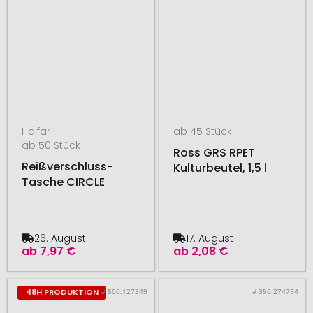
Halfar
ab 45 Stück
ab 50 Stück
Ross GRS RPET
Reißverschluss-
Kulturbeutel, 1,5 l
Tasche CIRCLE
26. August
17. August
ab
7,97 €
ab
2,08 €
# 500.127349
# 350.274794
48H PRODUKTION