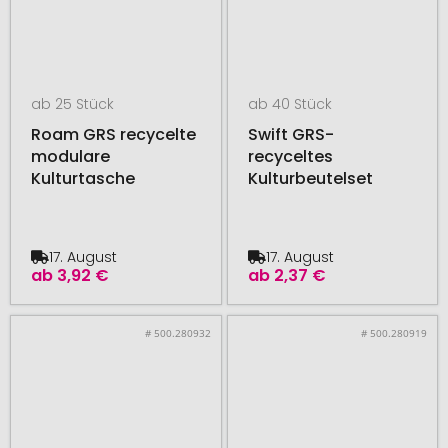
ab 25 Stück
ab 40 Stück
Roam GRS recycelte
Swift GRS-
modulare
recyceltes
Kulturtasche
Kulturbeutelset
17. August
17. August
ab
3,92 €
ab
2,37 €
# 500.280932
# 500.280919