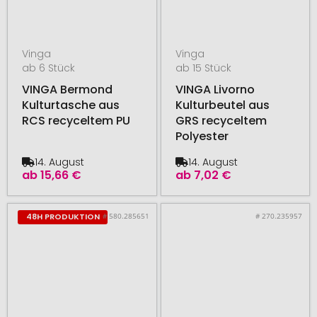
Vinga
Vinga
ab 6 Stück
ab 15 Stück
VINGA Bermond
VINGA Livorno
Kulturtasche aus
Kulturbeutel aus
RCS recyceltem PU
GRS recyceltem
Polyester
14. August
14. August
ab
15,66 €
ab
7,02 €
# 580.285651
# 270.235957
48H PRODUKTION