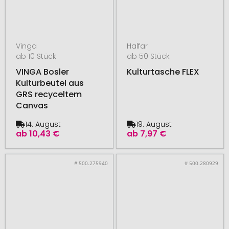
Vinga
Halfar
ab 10 Stück
ab 50 Stück
VINGA Bosler
Kulturtasche FLEX
Kulturbeutel aus
GRS recyceltem
Canvas
14. August
19. August
ab
10,43 €
ab
7,97 €
# 500.275940
# 500.280929