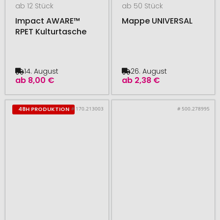
ab 12 Stück
ab 50 Stück
Impact AWARE™
Mappe UNIVERSAL
RPET Kulturtasche
14. August
26. August
ab
8,00 €
ab
2,38 €
# 170.213003
# 500.278995
48H PRODUKTION