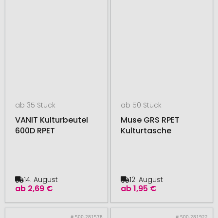
ab 35 Stück
ab 50 Stück
VANIT Kulturbeutel
Muse GRS RPET
600D RPET
Kulturtasche
14. August
12. August
ab
2,69 €
ab
1,95 €
# 500.281578
# 500.281922