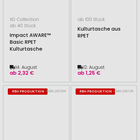
XD Collection
ab 100 Stück
ab 40 Stück
Kulturtasche aus
Impact AWARE™
RPET
Basic RPET
Kulturtasche
14. August
12. August
ab
2,32 €
ab
1,25 €
# 580.287259
# 580.290139
48H PRODUKTION
48H PRODUKTION