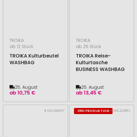
TROIKA
TROIKA
ab 12 Stück
ab 25 Stück
TROIKA Kulturbeutel
TROIKA Reise-
WASHBAG
Kulturtasche
BUSINESS WASHBAG
25. August
25. August
ab
10,75 €
ab
13,45 €
# 220.284637
# 350.223851
48H PRODUKTION