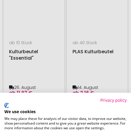
ab 10 Stück
ab 40 Stück
Kulturbeutel
PLAS Kulturbeutel
"Essential"
26. August
14. August
ab
11,97 €
ab
2,16 €
Privacy policy
# 350.223597
# 270.235094
48H PRODUKTION
We use cookies
We may place these for analysis of our visitor data, to improve our website,
show personalised content and to give you a great website experience. For
more information about the cookies we use open the settings.