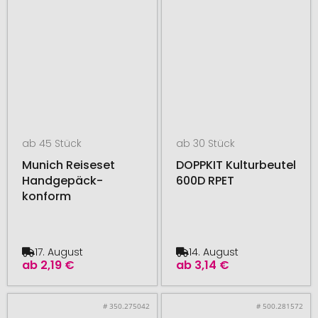
ab 45 Stück
ab 30 Stück
Munich Reiseset
DOPPKIT Kulturbeutel
Handgepäck-
600D RPET
konform
17. August
14. August
ab
2,19 €
ab
3,14 €
# 350.275042
# 500.281572