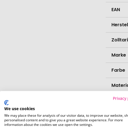
EAN
Herste
Zollta
Marke
Farbe
Materi
Privacy 
Länge
We use cookies
Breite
We may place these for analysis of our visitor data, to improve our website, s
personalised content and to give you a great website experience. For more
information about the cookies we use open the settings.