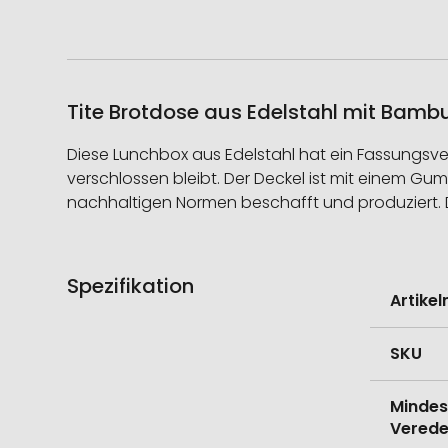
Tite Brotdose aus Edelstahl mit Bamb
Diese Lunchbox aus Edelstahl hat ein Fassungsv
verschlossen bleibt. Der Deckel ist mit einem G
nachhaltigen Normen beschafft und produziert. De
Spezifikation
Weitere
Artike
Informati
SKU
Mindes
Verede