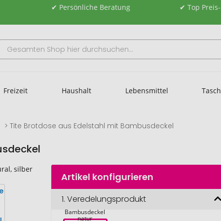
✔ Persönliche Beratung
✔ Top Preis
Freizeit
Haushalt
Lebensmittel
Tasc
n
Tite Brotdose aus Edelstahl mit Bambusdeckel
usdeckel
Artikel konfigurieren
Tite Brotdose 
1.
Veredelungsprodukt
aus Edelstahl 
mit 
Bambusdeckel 
natur 