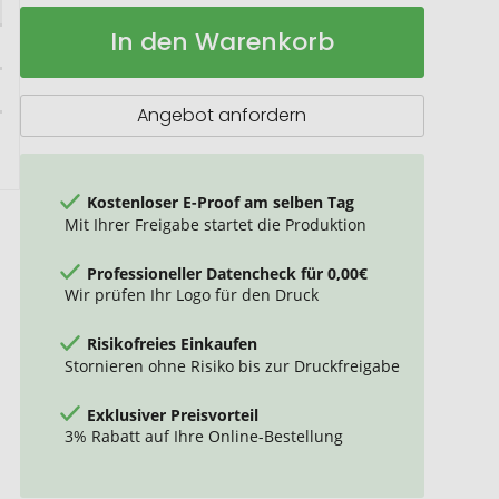
Tite
Auf
In den Warenkorb
Brotdose
Lager
aus
Edelstahl
mit
Angebot anfordern
Bambusdeckel
Kostenloser E-Proof am selben Tag
Mit Ihrer Freigabe startet die Produktion
Professioneller Datencheck für 0,00€
Wir prüfen Ihr Logo für den Druck
Risikofreies Einkaufen
Stornieren ohne Risiko bis zur Druckfreigabe
Exklusiver Preisvorteil
3% Rabatt auf Ihre Online-Bestellung