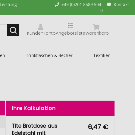
-Leistung
+49 (0)201 8589 504-
Kontakt
0
Kundenkonto
Angebotsliste
Warenkorb
hen
Trinkflaschen & Becher
Textilien
Ihre Kalkulation
Tite Brotdose aus
6,47 €
Edelstahl mit