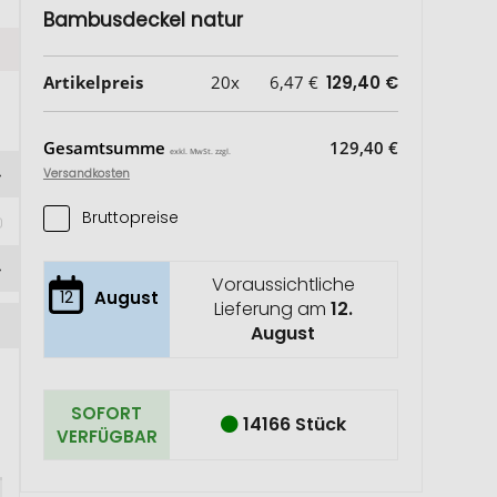
Bambusdeckel natur
Artikelpreis
20x
6,47 €
129,40 €
Gesamtsumme
129,40 €
exkl. MwSt. zzgl.
Versandkosten
Bruttopreise
Voraussichtliche
12
August
Lieferung am
12.
August
SOFORT
14166 Stück
VERFÜGBAR