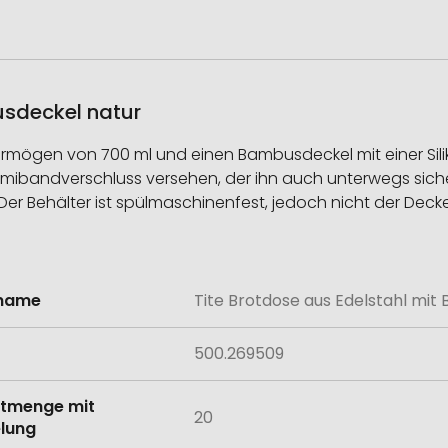
usdeckel natur
ermögen von 700 ml und einen Bambusdeckel mit einer Sil
ummibandverschluss versehen, der ihn auch unterwegs sic
r Behälter ist spülmaschinenfest, jedoch nicht der Decke
lname
Tite Brotdose aus Edelstahl mi
onen
500.269509
tmenge mit
20
lung