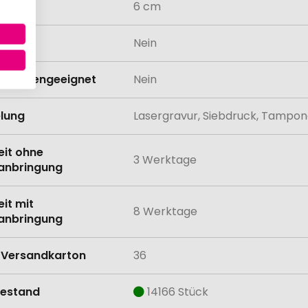
6 cm
odukt
Nein
schinengeeignet
Nein
lung
Lasergravur, Siebdruck, Tampo
eit ohne
3 Werktage
anbringung
eit mit
8 Werktage
anbringung
Versandkarton
36
estand
14166 Stück