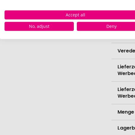
Höhe
Accept all
Bio-Pr
No, adjust
Deny
Spülma
Verede
Lieferz
Werbe
Lieferz
Werbe
Menge 
Lagerb