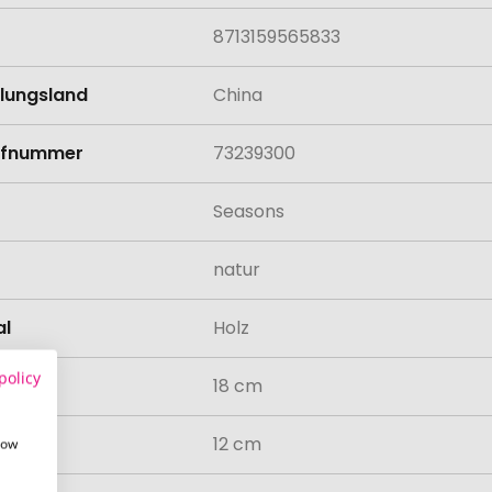
8713159565833
llungsland
China
rifnummer
73239300
Seasons
natur
al
Holz
policy
18 cm
12 cm
how