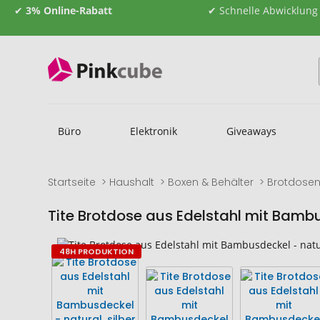
✔
3% Online-Rabatt
✔ Schnelle Abwicklung
Büro
Elektronik
Giveaways
Startseite
Haushalt
Boxen & Behälter
Brotdose
Tite Brotdose aus Edelstahl mit Bamb
Zum
Zum
48H PRODUKTION
Ende
Anfang
der
der
Bildgalerie
Bildgalerie
springen
springen