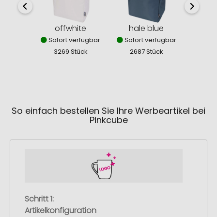
offwhite
hale blue
sc
Sofort verfügbar
Sofort verfügbar
Sofor
3269 Stück
2687 Stück
302
So einfach bestellen Sie Ihre Werbeartikel bei
Pinkcube
Schritt 1:
Artikelkonfiguration