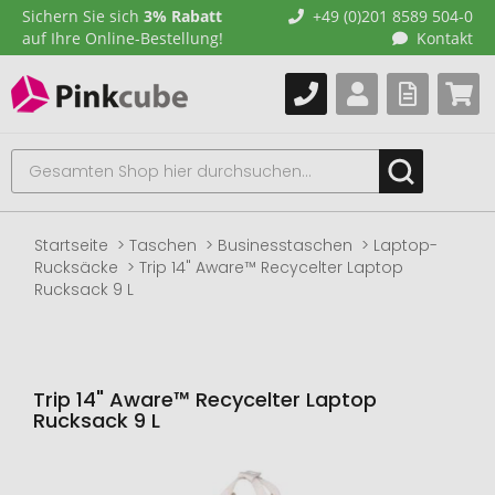
Sichern Sie sich
3% Rabatt
+49 (0)201 8589 504-0
auf Ihre Online-Bestellung!
Kontakt
Startseite
Taschen
Businesstaschen
Laptop-
Rucksäcke
Trip 14" Aware™ Recycelter Laptop
Rucksack 9 L
Trip 14" Aware™ Recycelter Laptop
Rucksack 9 L
Zum