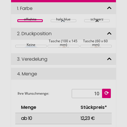
der
Bildgalerie
1.
Farbe
springen
offwhite
hale blue
schwarz
2.
Druckposition
Tasche (100 x 145 
Tasche (60 x 60 
Keine
mm)
mm)
3.
Veredelung
4.
Menge
Ihre Wunschmenge:
Menge
Stückpreis*
ab 10
12,23 €