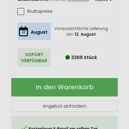
Bruttopreise
Voraussichtliche Lieferung
12
August
am
12. August
SOFORT
3269 Stück
VERFÜGBAR
Trip
Auf
In den Warenkorb
14"
Lager
Aware™
Recycelter
Laptop
Angebot anfordern
Rucksack
9
L
Kostenloser E-Proof am selben Tag