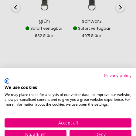
grün
schwarz
g
Sofort verfügbar
Sofort verfügbar
Sofor
832 Stück
4971 Stück
226
So einfach bestellen Sie Ihre Werbeartikel bei
Privacy policy
Pinkcube
We use cookies
We may place these for analysis of our visitor data, to improve our website,
show personalised content and to give you a great website experience. For
more information about the cookies we use open the settings.
Accept all
Schritt 1:
No, adjust
Deny
Artikelkonfiguration