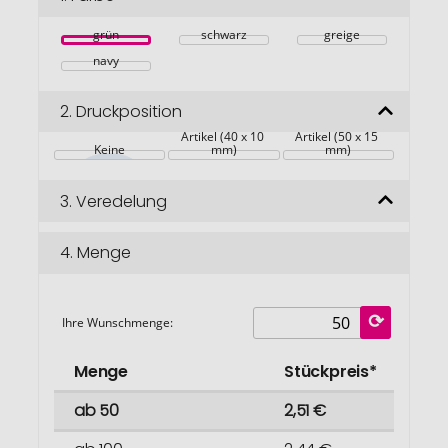
springen
grün
schwarz
greige
navy
2.
Druckposition
Artikel (40 x 10 
Artikel (50 x 15 
Keine
mm)
mm)
3.
Veredelung
4.
Menge
Ihre Wunschmenge:
Menge
Stückpreis*
ab 50
2,51 €