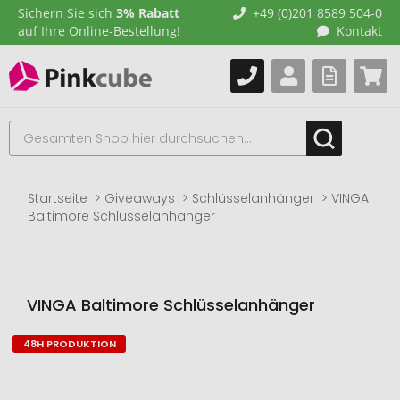
Sichern Sie sich
3% Rabatt
+49 (0)201 8589 504-0
auf Ihre Online-Bestellung!
Kontakt
Startseite
Giveaways
Schlüsselanhänger
VINGA
Baltimore Schlüsselanhänger
VINGA Baltimore Schlüsselanhänger
48H PRODUKTION
Zum
Ende
der