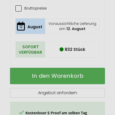
Bruttopreise
Voraussichtliche Lieferung
12
August
am
12. August
SOFORT
832 Stück
VERFÜGBAR
VINGA
Auf
In den Warenkorb
Baltimore
Lager
Schlüsselanhänger
Angebot anfordern
Kostenloser E-Proof am selben Tag