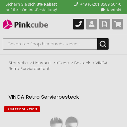
Sichern Sie sich
3% Rabatt
+49 (0)201 8589 504-0
auf Ihre Online-Bestellung!
Kontakt
Startseite
Haushalt
Küche
Besteck
VINGA
Retro Servierbesteck
VINGA Retro Servierbesteck
48H PRODUKTION
Zum
Ende
der