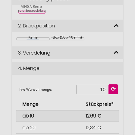
springen
VINGA Retro 
Servierbesteck/braun
2.
Druckposition
Keine
Box (50 x 10 mm)
3.
Veredelung
4.
Menge
Ihre Wunschmenge:
Menge
Stückpreis*
ab 10
12,69 €
ab 20
12,34 €