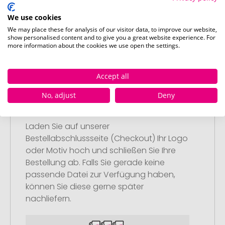
nach Ihren Vorstellungen an.
Anschließend legen Sie die konfigurierten
We use cookies
Artikel in Ihren Warenkorb.
We may place these for analysis of our visitor data, to improve our website,
show personalised content and to give you a great website experience. For
more information about the cookies we use open the settings.
Accept all
No, adjust
Deny
Schritt 2:
Upload Ihres Logos oder Motivs
Laden Sie auf unserer
Bestellabschlussseite (Checkout) Ihr Logo
oder Motiv hoch und schließen Sie Ihre
Bestellung ab. Falls Sie gerade keine
passende Datei zur Verfügung haben,
können Sie diese gerne später
nachliefern.