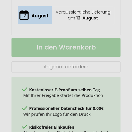
Voraussichtliche Lieferung
12
August
am
12. August
VINGA
Auf
In den Warenkorb
Retro
Lager
Servierbesteck
Angebot anfordern
Kostenloser E-Proof am selben Tag
Mit Ihrer Freigabe startet die Produktion
Professioneller Datencheck für 0,00€
Wir prüfen Ihr Logo für den Druck
Risikofreies Einkaufen