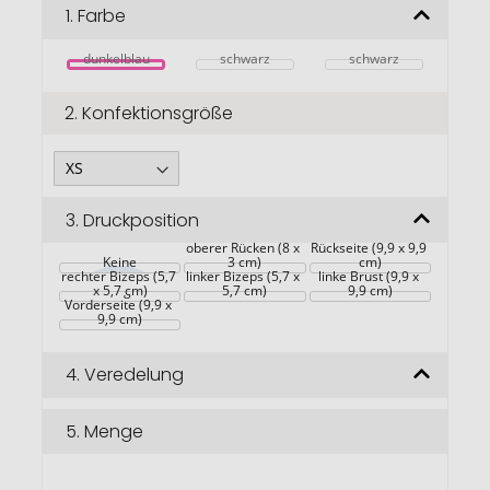
Bildgalerie
1.
Farbe
springen
dunkelblau
schwarz
schwarz
2.
Konfektionsgröße
3.
Druckposition
Großflächig auf die 
oberer Rücken (8 x 
Rückseite (9,9 x 9,9 
Keine
3 cm)
cm)
rechter Bizeps (5,7 
linker Bizeps (5,7 x 
linke Brust (9,9 x 
Großflächig auf die 
x 5,7 cm)
5,7 cm)
9,9 cm)
Vorderseite (9,9 x 
9,9 cm)
4.
Veredelung
5.
Menge