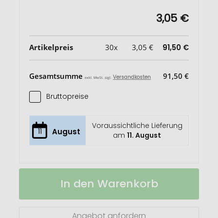
3,05 €
Artikelpreis
30x
3,05 €
91,50 €
Gesamtsumme
91,50 €
Versandkosten
exkl. MwSt. zzgl.
Bruttopreise
Voraussichtliche Lieferung
11
August
am
11. August
Merrit
Auf
In den Warenkorb
Pullover
Lager
mit
Rundhalsausschnitt
für
Angebot anfordern