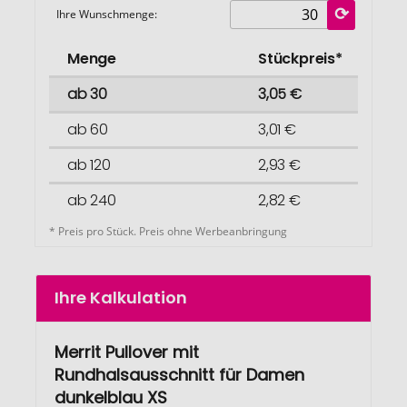
Ihre Wunschmenge:
Menge
Stückpreis*
ab 30
3,05 €
ab 60
3,01 €
ab 120
2,93 €
ab 240
2,82 €
* Preis pro Stück. Preis ohne Werbeanbringung
Ihre Kalkulation
Merrit Pullover mit
Rundhalsausschnitt für Damen
dunkelblau XS