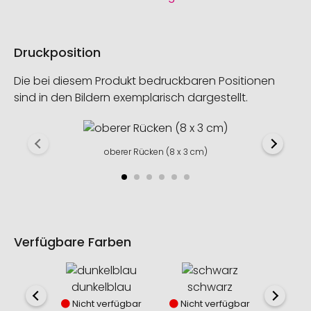
Druckposition
Die bei diesem Produkt bedruckbaren Positionen
sind in den Bildern exemplarisch dargestellt.
oberer Rücken (8 x 3 cm)
Verfügbare Farben
dunkelblau
schwarz
sc
Nicht verfügbar
Nicht verfügbar
Nich