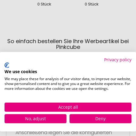
0 Stück
0 Stück
0
So einfach bestellen Sie Ihre Werbeartikel bei
Pinkcube
Privacy policy
We use cookies
We may place these for analysis of our visitor data, to improve our website,
show personalised content and to give you a great website experience. For
more information about the cookies we use open the settings.
Schritt 1:
Artikelkonfiguration
Accept all
Wählen Sie Ihre gewünschten
Werbeartikel aus und passen Sie diese
No, adjust
Deny
nach Ihren Vorstellungen an.
Anschließend legen Sie die konfigurierten