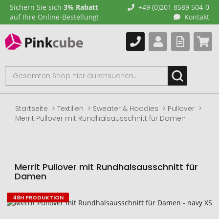
Sichern Sie sich
3% Rabatt
+49 (0)201 8589 504-0
auf Ihre Online-Bestellung!
Kontakt
Startseite
Textilien
Sweater & Hoodies
Pullover
Merrit Pullover mit Rundhalsausschnitt für Damen
Merrit Pullover mit Rundhalsausschnitt für
Damen
48H PRODUKTION
Zum
Ende