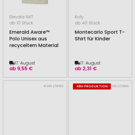
Elevate NXT
Roly
ab 10 Stück
ab 40 Stück
Emerald Aware™
Montecarlo Sport T-
Polo Unisex aus
Shirt für Kinder
recyceltem Material
17. August
17. August
ab
9,55 €
ab
2,31 €
# 500.276955
# 500.272860
48H PRODUKTION