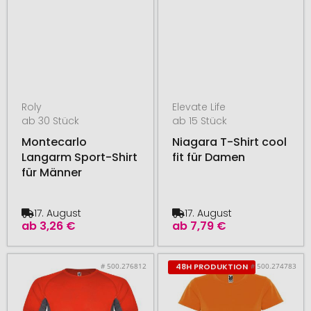
Roly
Elevate Life
ab 30 Stück
ab 15 Stück
Montecarlo
Niagara T-Shirt cool
Langarm Sport-Shirt
fit für Damen
für Männer
17. August
17. August
ab
3,26 €
ab
7,79 €
# 500.276812
# 500.274783
48H PRODUKTION