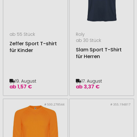
ab 55 Stück
Roly
ab 30 Stück
Zeffer Sport T-shirt
Slam Sport T-Shirt
für Kinder
für Herren
19. August
17. August
ab
1,57 €
ab
3,37 €
# 500.278544
# 355.194817