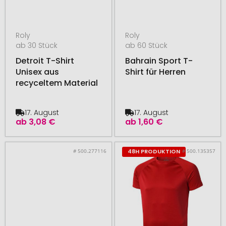
Roly
Roly
ab 30 Stück
ab 60 Stück
Detroit T-Shirt
Bahrain Sport T-
Unisex aus
Shirt für Herren
recyceltem Material
17. August
17. August
ab
3,08 €
ab
1,60 €
# 500.277116
# 500.135357
48H PRODUKTION