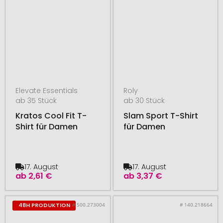
Elevate Essentials
Roly
ab 35 Stück
ab 30 Stück
Kratos Cool Fit T-
Slam Sport T-Shirt
Shirt für Damen
für Damen
17. August
17. August
ab
2,61 €
ab
3,37 €
# 500.273004
# 140.218664
48H PRODUKTION