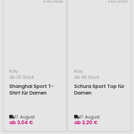
# 500.276840
# 500.277076
Roly
Roly
ab 30 Stück
ab 45 Stück
Shanghai Sport T-
Schura Sport Top für
Shirt für Damen
Damen
17. August
17. August
ab
3,04 €
ab
2,20 €