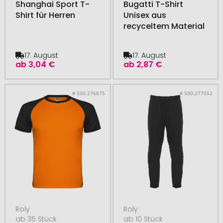
Shanghai Sport T-
Bugatti T-Shirt
Shirt für Herren
Unisex aus
recyceltem Material
17. August
17. August
ab
3,04 €
ab
2,87 €
# 500.276875
# 500.277052
Roly
Roly
ab 35 Stück
ab 10 Stück