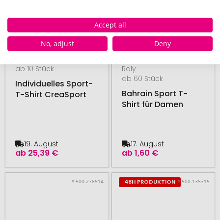
Accept all
No, adjust
Deny
ab 10 Stück
Roly
ab 60 Stück
Individuelles Sport-
Bahrain Sport T-
T-Shirt CreaSport
Shirt für Damen
19. August
17. August
ab
25,39 €
ab
1,60 €
# 500.278514
# 500.135315
48H PRODUKTION