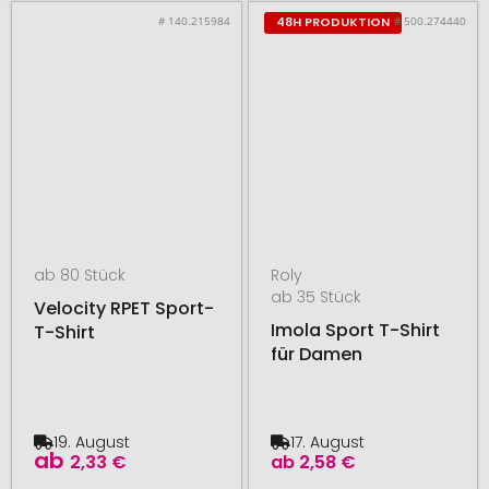
# 140.215984
# 500.274440
48H PRODUKTION
ab 80 Stück
Roly
ab 35 Stück
Velocity RPET Sport-
Imola Sport T-Shirt
T-Shirt
für Damen
19. August
17. August
ab
2,33 €
ab
2,58 €