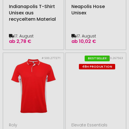
Indianapolis T-Shirt
Neapolis Hose
Unisex aus
Unisex
recyceltem Material
17. August
17. August
ab
2,78 €
ab
10,02 €
# 500.277271
# 500.267563
BESTSELLER
48H PRODUKTION
Roly
Elevate Essentials