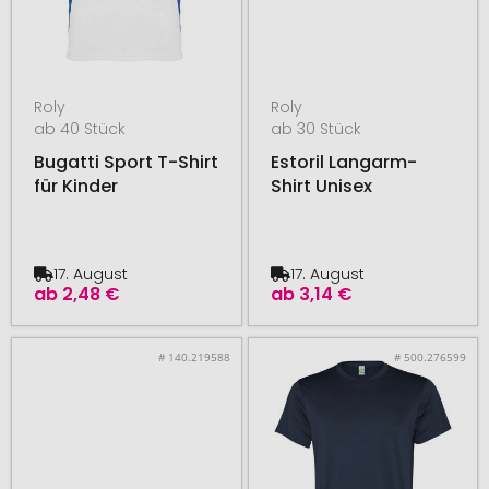
Roly
Roly
ab 40 Stück
ab 30 Stück
Bugatti Sport T-Shirt
Estoril Langarm-
für Kinder
Shirt Unisex
17. August
17. August
ab
2,48 €
ab
3,14 €
# 140.219588
# 500.276599