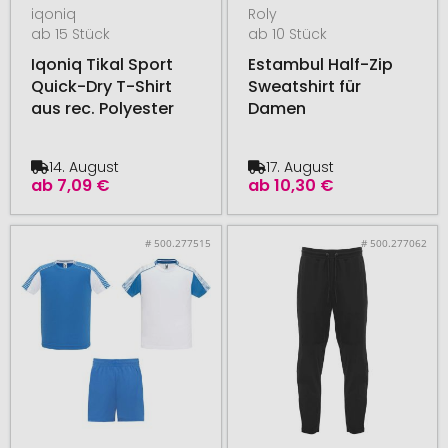
iqoniq
Roly
ab 15 Stück
ab 10 Stück
Iqoniq Tikal Sport
Estambul Half-Zip
Quick-Dry T-Shirt
Sweatshirt für
aus rec. Polyester
Damen
14. August
17. August
ab
7,09 €
ab
10,30 €
# 500.277515
# 500.277062