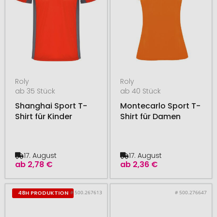
Roly
Roly
ab 35 Stück
ab 40 Stück
Shanghai Sport T-
Montecarlo Sport T-
Shirt für Kinder
Shirt für Damen
17. August
17. August
ab
2,78 €
ab
2,36 €
# 500.267613
# 500.276647
48H PRODUKTION