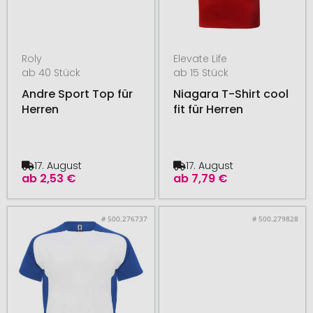
Roly
Elevate Life
ab 40 Stück
ab 15 Stück
Andre Sport Top für
Niagara T-Shirt cool
Herren
fit für Herren
17. August
17. August
ab
2,53 €
ab
7,79 €
# 500.276737
# 500.279828