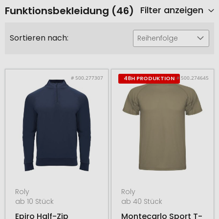
Funktionsbekleidung (46)
Filter anzeigen
Sortieren nach:
Reihenfolge
# 500.277307
# 500.274645
48H PRODUKTION
Roly
Roly
ab 10 Stück
ab 40 Stück
Epiro Half-Zip
Montecarlo Sport T-