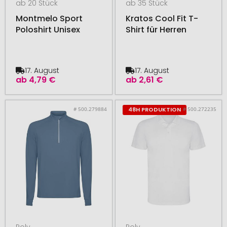
ab 20 Stück
ab 35 Stück
Montmelo Sport
Kratos Cool Fit T-
Poloshirt Unisex
Shirt für Herren
17. August
17. August
ab
4,79 €
ab
2,61 €
# 500.279884
# 500.272235
48H PRODUKTION
Roly
Roly