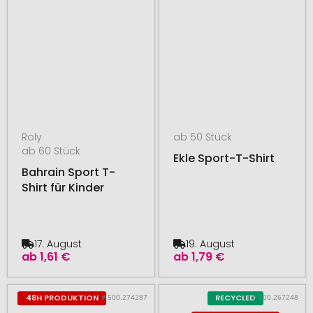
Roly
ab 50 Stück
ab 60 Stück
Ekle Sport-T-Shirt
Bahrain Sport T-
Shirt für Kinder
17. August
19. August
ab
1,61 €
ab
1,79 €
# 500.274287
# 500.267248
48H PRODUKTION
RECYCLED