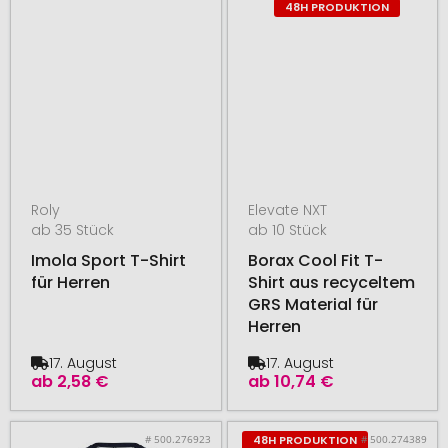
48H PRODUKTION
Roly
Elevate NXT
ab 35 Stück
ab 10 Stück
Imola Sport T-Shirt
Borax Cool Fit T-
für Herren
Shirt aus recyceltem
GRS Material für
Herren
17. August
17. August
ab
2,58 €
ab
10,74 €
# 500.276923
# 500.274389
48H PRODUKTION