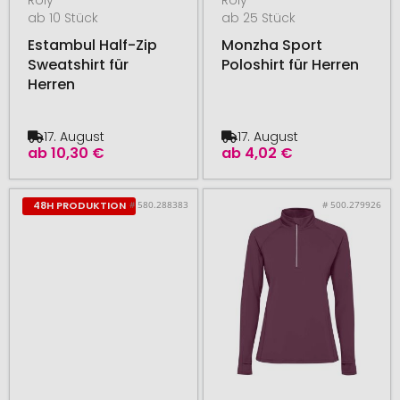
ab 10 Stück
ab 25 Stück
Estambul Half-Zip
Monzha Sport
Sweatshirt für
Poloshirt für Herren
Herren
17. August
17. August
ab
10,30 €
ab
4,02 €
# 580.288383
# 500.279926
48H PRODUKTION