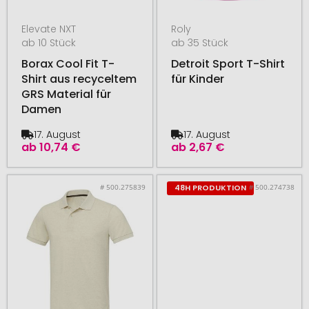
Elevate NXT
Roly
ab 10 Stück
ab 35 Stück
Borax Cool Fit T-
Detroit Sport T-Shirt
Shirt aus recyceltem
für Kinder
GRS Material für
Damen
17. August
17. August
ab
10,74 €
ab
2,67 €
# 500.275839
# 500.274738
48H PRODUKTION