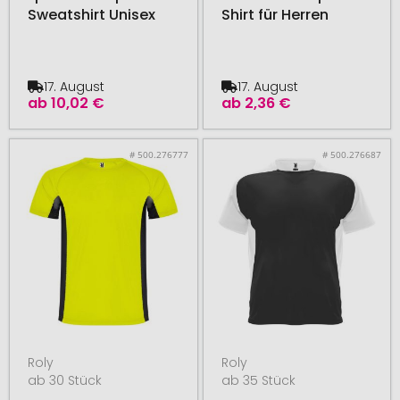
Sweatshirt Unisex
Shirt für Herren
17. August
17. August
ab
10,02 €
ab
2,36 €
# 500.276777
# 500.276687
Roly
Roly
ab 30 Stück
ab 35 Stück