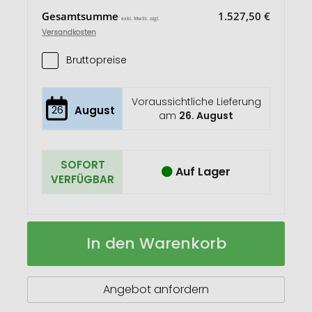
Gesamtsumme
1.527,50 €
exkl. MwSt. zzgl.
Versandkosten
Bruttopreise
Voraussichtliche Lieferung
26
August
am
26. August
SOFORT
Auf Lager
VERFÜGBAR
Camilla
Auf
In den Warenkorb
XS
Lager
Süße
Ostern
Angebot anfordern