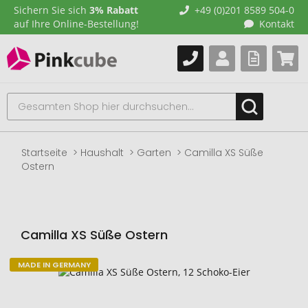
Sichern Sie sich
3% Rabatt
+49 (0)201 8589 504-0
auf Ihre Online-Bestellung!
Kontakt
Startseite
Haushalt
Garten
Camilla XS Süße
Ostern
Camilla XS Süße Ostern
MADE IN GERMANY
Zum
Ende
der