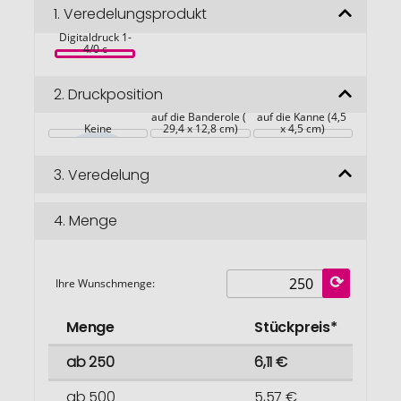
Süße Ostern, 
Bildgalerie
1.
Veredelungsprodukt
12 Schoko-Eier, 
inkl. 
springen
Digitaldruck 1-
4/0 c
2.
Druckposition
auf die Banderole ( 
auf die Kanne (4,5 
Keine
29,4 x 12,8 cm)
x 4,5 cm)
3.
Veredelung
4.
Menge
Ihre Wunschmenge:
Menge
Stückpreis*
ab 250
6,11 €
ab 500
5,57 €