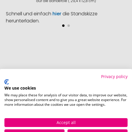
auf die Banderole ( 29,4 x 12,8 cm)
Schnell und einfach
hier
die Standskizze
herunterladen.
So einfach bestellen Sie Ihre Werbeartikel bei
Pinkcube
Privacy policy
We use cookies
We may place these for analysis of our visitor data, to improve our website,
show personalised content and to give you a great website experience. For
more information about the cookies we use open the settings.
Accept all
Schritt 1:
Artikelkonfiguration