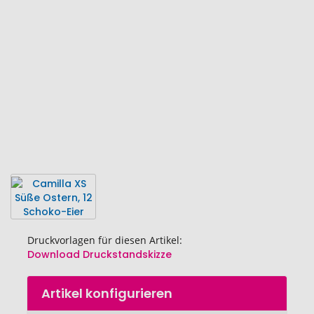
Bildgalerie
springen
Druckvorlagen für diesen Artikel:
Download Druckstandskizze
Zum
Artikel konfigurieren
Anfang
Camilla XS 
der