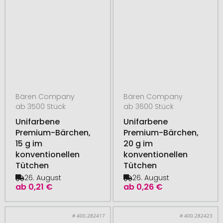
Bären Company
Bären Company
ab 3500 Stück
ab 3600 Stück
Unifarbene
Unifarbene
Premium-Bärchen,
Premium-Bärchen,
15 g im
20 g im
konventionellen
konventionellen
Tütchen
Tütchen
26. August
26. August
ab
0,21 €
ab
0,26 €
# 400.282417
# 400.282423