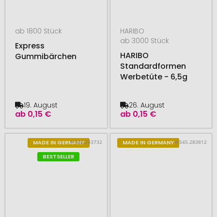
ab 1800 Stück
HARIBO
ab 3000 Stück
Express
HARIBO
Gummibärchen
Standardformen
Werbetüte - 6,5g
19. August
26. August
ab
0,15 €
ab
0,15 €
# 545.283732
# 545.283812
MADE IN GERMANY
MADE IN GERMANY
BESTSELLER