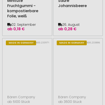
Minitüte
Saure
Fruchtgummi -
Johannisbeere
kompostierbare
Folie, weiß
02. September
26. August
ab
0,18 €
ab
0,28 €
# 400.233971
# 400.233886
MADE IN GERMANY
MADE IN GERMANY
Bären Company
Bären Company
ab 5100 Stück
ab 3600 Stück