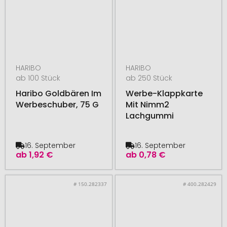
HARIBO
HARIBO
ab 100 Stück
ab 250 Stück
Haribo Goldbären Im
Werbe-Klappkarte
Werbeschuber, 75 G
Mit Nimm2
Lachgummi
16. September
16. September
ab
1,92 €
ab
0,78 €
# 150.282337
# 400.282429