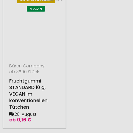
MADE IN GERMANY
VEGAN
Bären Company
ab 3500 Stück
Fruchtgummi
STANDARD 10 g,
VEGAN im
konventionellen
Tütchen
26. August
ab
0,16 €