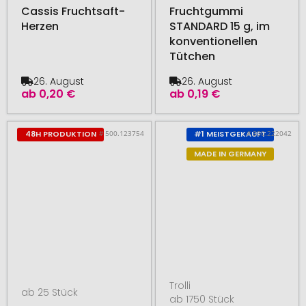
Cassis Fruchtsaft-
Fruchtgummi
Herzen
STANDARD 15 g, im
konventionellen
Tütchen
26. August
26. August
ab
0,20 €
ab
0,19 €
# 500.123754
# 300.222042
48H PRODUKTION
#1 MEISTGEKAUFT
MADE IN GERMANY
Trolli
ab 25 Stück
ab 1750 Stück