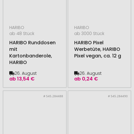
HARIBO
HARIBO
ab 48 Stück
ab 3000 Stück
HARIBO Runddosen
HARIBO Pixel
mit
Werbetüte, HARIBO
Kartonbanderole,
Pixel vegan, ca. 12 g
HARIBO
26. August
26. August
ab
13,54 €
ab
0,24 €
# 545.284488
# 545.284490