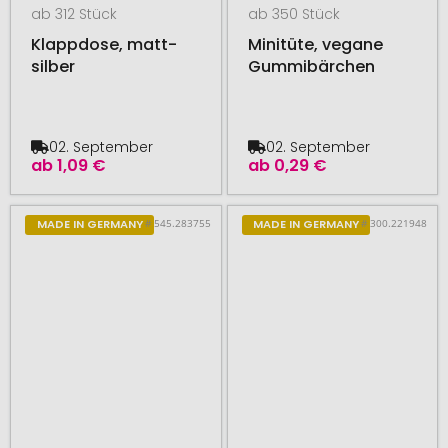
ab 312 Stück
ab 350 Stück
Klappdose, matt-
Minitüte, vegane
silber
Gummibärchen
02. September
02. September
ab
1,09 €
ab
0,29 €
# 545.283755
# 300.221948
MADE IN GERMANY
MADE IN GERMANY