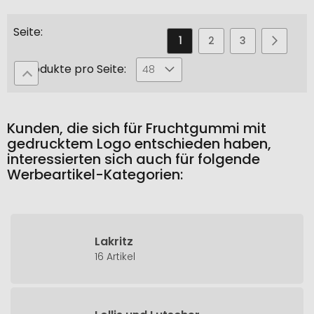
Seite
Sie
Seite
Seite
Seite
Seite
Weiter
1
2
3
4
lesen
Produkte pro Seite:
48
gerade
die
Seite
Kunden, die sich für Fruchtgummi mit
gedrucktem Logo entschieden haben,
interessierten sich auch für folgende
Werbeartikel-Kategorien:
Lakritz
16 Artikel