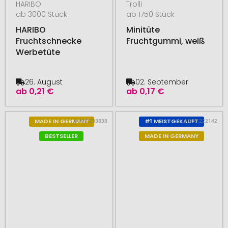
HARIBO
Trolli
ab 3000 Stück
ab 1750 Stück
HARIBO
Minitüte
Fruchtschnecke
Fruchtgummi, weiß
Werbetüte
26. August
02. September
ab
0,21 €
ab
0,17 €
# 400.233838
# 300.222142
MADE IN GERMANY
#1 MEISTGEKAUFT
BESTSELLER
MADE IN GERMANY