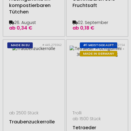
kompostierbaren
Fruchtsaft
Tütchen
26. August
02. September
ab
0,34 €
ab
0,18 €
# 445.275562
# 300.222154
MADE IN EU
#1 MEISTGEKAUFT
MADE IN GERMANY
ab 2500 Stück
Trolli
ab 1500 Stück
Traubenzuckerrolle
Tetraeder