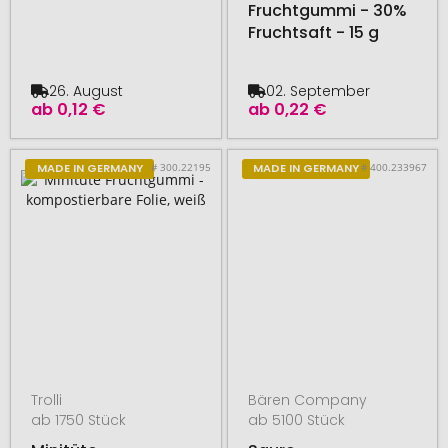
Fruchtgummi - 30%
Fruchtsaft - 15 g
26. August
02. September
ab
0,12 €
ab
0,22 €
# 300.22195
# 400.233967
MADE IN GERMANY
MADE IN GERMANY
Trolli
Bären Company
ab 1750 Stück
ab 5100 Stück