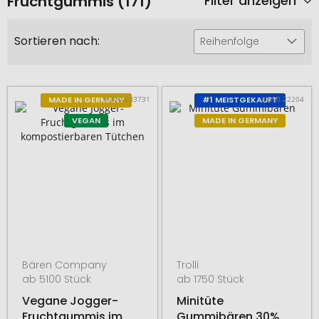
Fruchtgummis (171)
Filter anzeigen
Sortieren nach:
Reihenfolge
# 400.233731
# 300.22204
MADE IN GERMANY
#1 MEISTGEKAUFT
VEGAN
MADE IN GERMANY
Bären Company
Trolli
ab 5100 Stück
ab 1750 Stück
Vegane Jogger-
Minitüte
Fruchtgummis im
Gummibären 30%