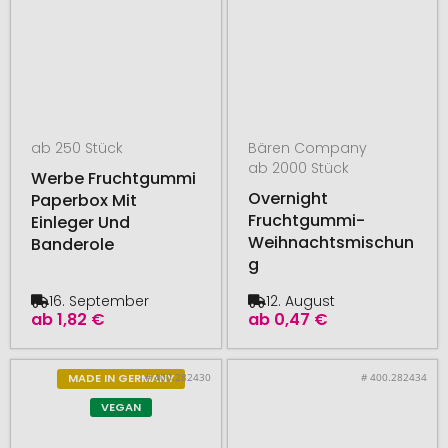
ab 250 Stück
Bären Company
ab 2000 Stück
Werbe Fruchtgummi
Overnight
Paperbox Mit
Fruchtgummi-
Einleger Und
Weihnachtsmischun
Banderole
g
16. September
12. August
ab
1,82 €
ab
0,47 €
# 400.282430
# 400.282434
MADE IN GERMANY
VEGAN