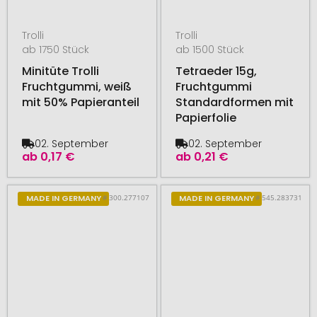
Trolli
Trolli
ab 1750 Stück
ab 1500 Stück
Minitüte Trolli
Tetraeder 15g,
Fruchtgummi, weiß
Fruchtgummi
mit 50% Papieranteil
Standardformen mit
Papierfolie
02. September
02. September
ab
0,17 €
ab
0,21 €
# 300.277107
# 545.283731
MADE IN GERMANY
MADE IN GERMANY