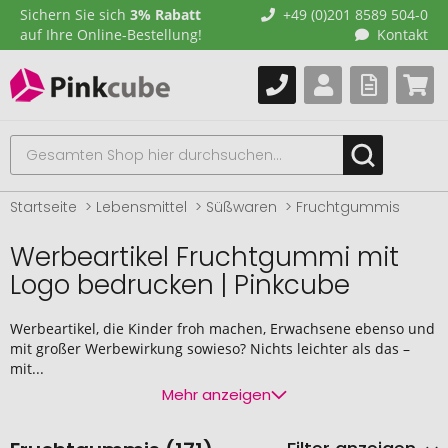
Sichern Sie sich
3% Rabatt
+49 (0)201 8589 504-0
auf Ihre Online-Bestellung!
Kontakt
Startseite
Lebensmittel
Süßwaren
Fruchtgummis
Werbeartikel Fruchtgummi mit
Logo bedrucken | Pinkcube
Werbeartikel, die Kinder froh machen, Erwachsene ebenso und
mit großer Werbewirkung sowieso? Nichts leichter als das –
mit...
Mehr anzeigen