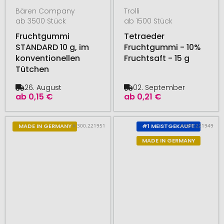
Bären Company
Trolli
ab 3500 Stück
ab 1500 Stück
Fruchtgummi
Tetraeder
STANDARD 10 g, im
Fruchtgummi - 10%
konventionellen
Fruchtsaft - 15 g
Tütchen
26. August
02. September
ab
0,15 €
ab
0,21 €
# 300.221951
# 300.221949
MADE IN GERMANY
#1 MEISTGEKAUFT
MADE IN GERMANY