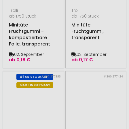
Trolli
Trolli
ab 1750 Stück
ab 1750 Stück
Minitüte
Minitüte
Fruchtgummi -
Fruchtgummi,
kompostierbare
transparent
Folie, transparent
02. September
02. September
ab
0,18 €
ab
0,17 €
# 300.277353
# 300.277424
#1 MEISTGEKAUFT
MADE IN GERMANY