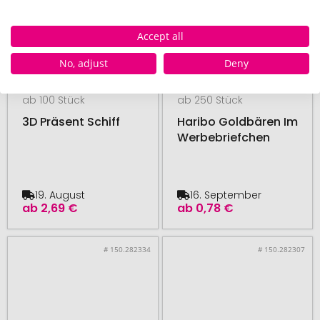
Accept all
No, adjust
Deny
HARIBO
HARIBO
ab 100 Stück
ab 250 Stück
3D Präsent Schiff
Haribo Goldbären Im
Werbebriefchen
19. August
16. September
ab
2,69 €
ab
0,78 €
# 150.282334
# 150.282307