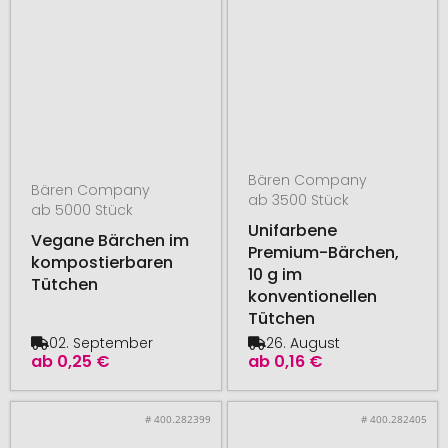
Bären Company
Bären Company
ab 3500 Stück
ab 5000 Stück
Unifarbene
Vegane Bärchen im
Premium-Bärchen,
kompostierbaren
10 g im
Tütchen
konventionellen
Tütchen
02. September
26. August
ab
0,25 €
ab
0,16 €
# 400.282399
# 400.282405