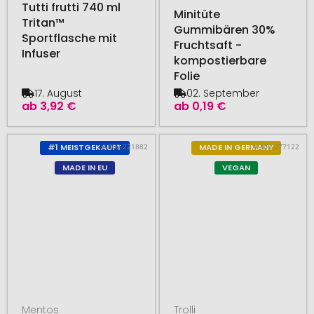
Tutti frutti 740 ml
Minitüte
Tritan™
Gummibären 30%
Sportflasche mit
Fruchtsaft -
Infuser
kompostierbare
Folie
17. August
02. September
ab
3,92 €
ab
0,19 €
# 300.221882
# 300.277122
#1 MEISTGEKAUFT
MADE IN GERMANY
MADE IN EU
VEGAN
Mentos
Trolli