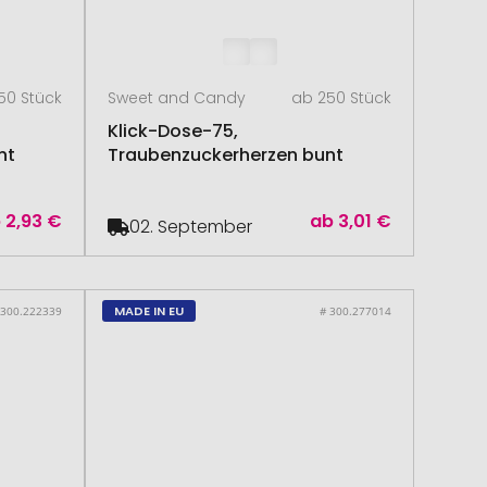
50 Stück
Sweet and Candy
ab 250 Stück
Klick-Dose-75,
nt
Traubenzuckerherzen bunt
b
2,93 €
ab
3,01 €
02. September
MADE IN EU
 300.222339
# 300.277014