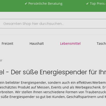
✔ Persönliche Beratung
✔ Top Preis
Freizeit
Haushalt
Lebensmittel
Tasc
er
kel - Der süße Energiespender für
 ein beliebter Energiespender, sondern auch ein effektives Werbe
 geschätztes Produkt auf Messen, Events und als Werbegeschenk. Er
rbreiten. Wir stellen Ihnen verschiedene Formen von Traubenzucker
 süße Energiespender so gut bei Kunden, Geschäftspartnern und 