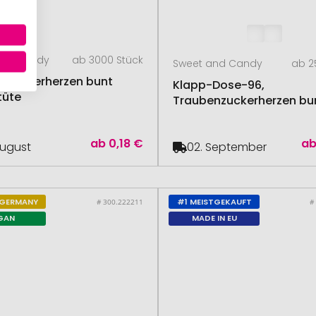
and Candy
ab 3000 Stück
Sweet and Candy
ab 2
nzuckerherzen bunt
Klapp-Dose-96,
tüte
Traubenzuckerherzen bu
ab
0,18 €
a
August
02. September
 GERMANY
#1 MEISTGEKAUFT
# 300.222211
#
GAN
MADE IN EU