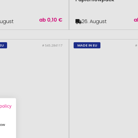
ab
0,10 €
a
August
26. August
EU
MADE IN EU
# 545.284117
#
policy
how