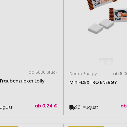
ab 5000 Stück
Dextro Energy
ab 100
 Traubenzucker Lolly
Mini-DEXTRO ENERGY
ab
0,24 €
ab
August
26. August