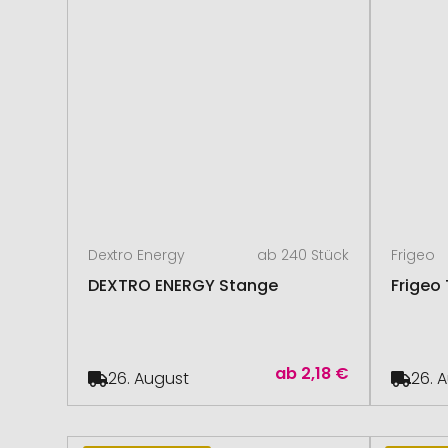
Dextro Energy
ab 240 Stück
Frigeo
DEXTRO ENERGY Stange
Frigeo
ab
2,18 €
26. August
26. 