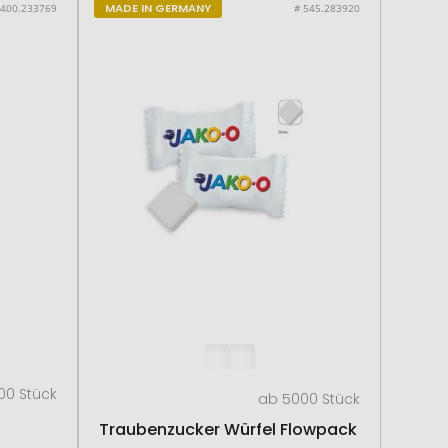
MADE IN GERMANY
 400.233769
# 545.283920
00 Stück
ab 5000 Stück
Traubenzucker Würfel Flowpack