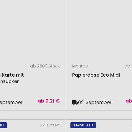
ab 2500 Stück
Mentos
ab 
 Karte mit
Papierdose Eco Midi
nzucker
ab
0,21 €
a
September
02. September
EU
MADE IN EU
# 445.275562