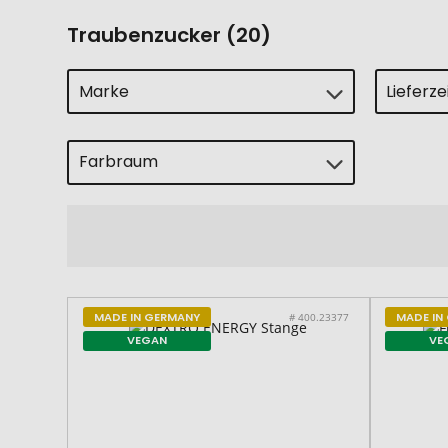
Traubenzucker (20)
Marke
Lieferz
Farbraum
MADE IN GERMANY
MADE IN
# 400.23377
VEGAN
VE