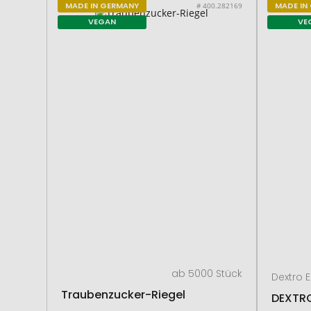
MADE IN GERMANY
MADE IN
# 400.282169
VEGAN
VE
ab 5000 Stück
Dextro 
Traubenzucker-Riegel
DEXTR