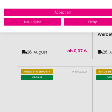
Accept all
Sweet 
No, adjust
Deny
Pit
ab 5000 Stück
Traube
Traubenzucker Rund Flowpack
Werbe
ab
0,07 €
26. August
26. 
MADE IN GERMANY
MADE IN
# 300.22221
VEGAN
VE