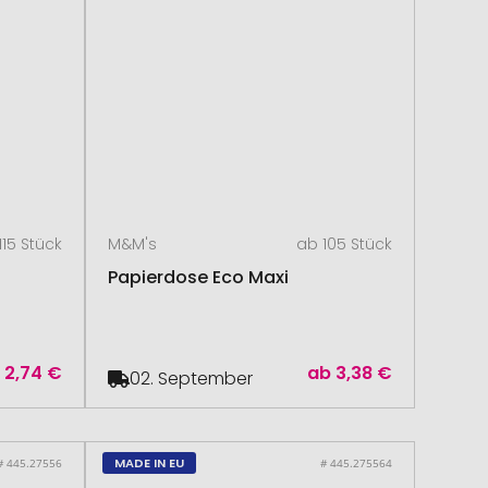
115 Stück
M&M's
ab 105 Stück
Papierdose Eco Maxi
b
2,74 €
ab
3,38 €
02. September
MADE IN EU
# 445.27556
# 445.275564