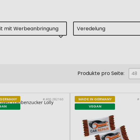
eit mit Werbeanbringung
Veredelung
Produkte pro Seite:
48
 GERMANY
MADE IN GERMANY
# 400.282160
#
GAN
VEGAN