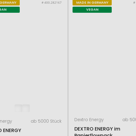
 GERMANY
MADE IN GERMANY
# 400.282167
#
GAN
VEGAN
Dextro Energy
ab 50
Energy
ab 5000 Stück
DEXTRO ENERGY im
O ENERGY
Papierflowpack