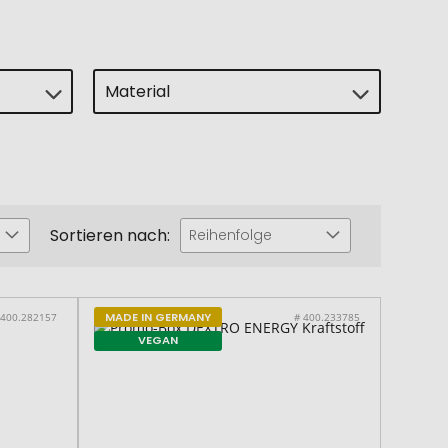
Material
Sortieren nach:
Reihenfolge
MADE IN GERMANY
 400.282157
# 400.233785
VEGAN