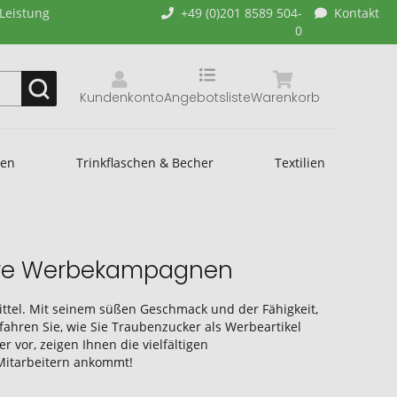
-Leistung
+49 (0)201 8589 504-
Kontakt
0
Kundenkonto
Angebotsliste
Warenkorb
hen
Trinkflaschen & Becher
Textilien
 Ihre Werbekampagnen
mittel. Mit seinem süßen Geschmack und der Fähigkeit,
fahren Sie, wie Sie Traubenzucker als Werbeartikel
 vor, zeigen Ihnen die vielfältigen
Mitarbeitern ankommt!