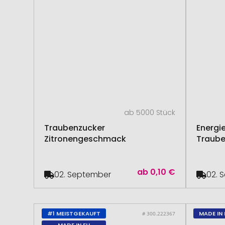
ab 5000 Stück
Traubenzucker
Energie
Zitronengeschmack
Traube
ab
0,10 €
02. September
02. 
#1 MEISTGEKAUFT
MADE IN 
# 300.222367