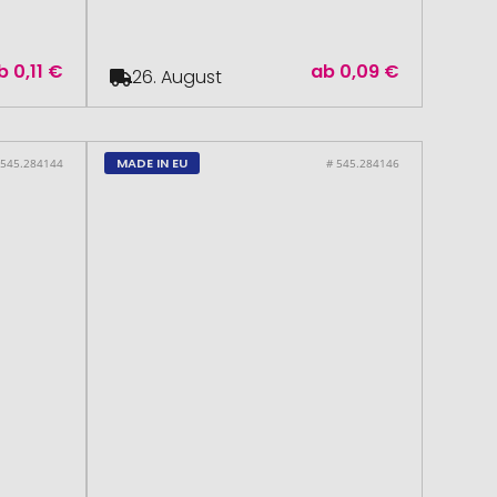
b
0,11 €
ab
0,09 €
26. August
MADE IN EU
 545.284144
# 545.284146