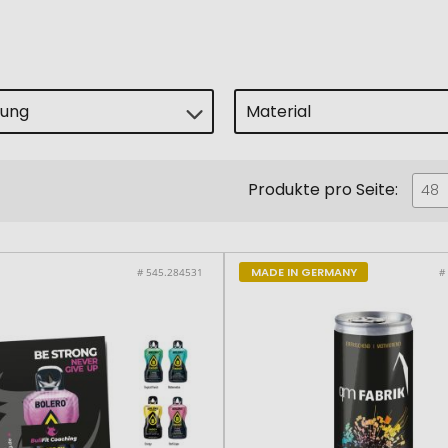
lung
Material
Produkte pro Seite:
48
MADE IN GERMANY
# 545.284531
#