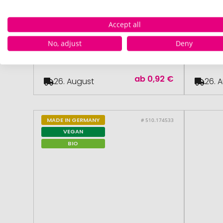
ab 48 Stück
Accept all
Energy Drink zuckerfrei, Body
Energy 
No, adjust
Deny
Label
Label
ab
0,92 €
26. August
26. 
MADE IN GERMANY
# 510.174533
VEGAN
BIO