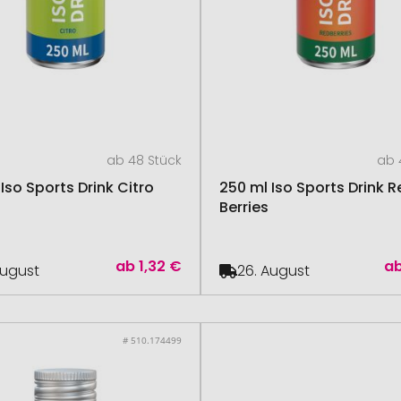
ab 48 Stück
ab 
Iso Sports Drink Citro
250 ml Iso Sports Drink R
Berries
ab
1,32 €
a
August
26. August
# 510.174499