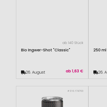
ab 140 Stück
Bio Ingwer-Shot "Classic"
250 ml 
ab
1,63 €
26. August
26. 
# 510.174703