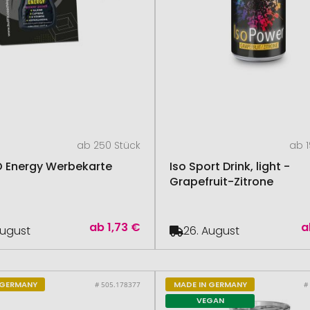
ab 250 Stück
ab 1
 Energy Werbekarte
Iso Sport Drink, light -
Grapefruit-Zitrone
ab
1,73 €
a
August
26. August
 GERMANY
MADE IN GERMANY
# 505.178377
#
VEGAN