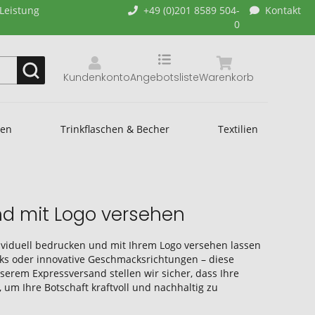
-Leistung
+49 (0)201 8589 504-
Kontakt
0
Kundenkonto
Angebotsliste
Warenkorb
hen
Trinkflaschen & Becher
Textilien
und mit Logo versehen
ividuell bedrucken und mit Ihrem Logo versehen lassen
inks oder innovative Geschmacksrichtungen – diese
erem Expressversand stellen wir sicher, dass Ihre
um Ihre Botschaft kraftvoll und nachhaltig zu