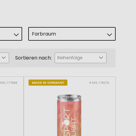
Farbraum
Sortieren nach:
Reihenfolge
MADE IN GERMANY
 505.177888
# 505.178376