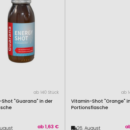
ab 140 Stück
ab 1
-Shot "Guarana" in der
Vitamin-Shot "Orange" i
asche
Portionsflasche
ab
1,63 €
a
August
26. August