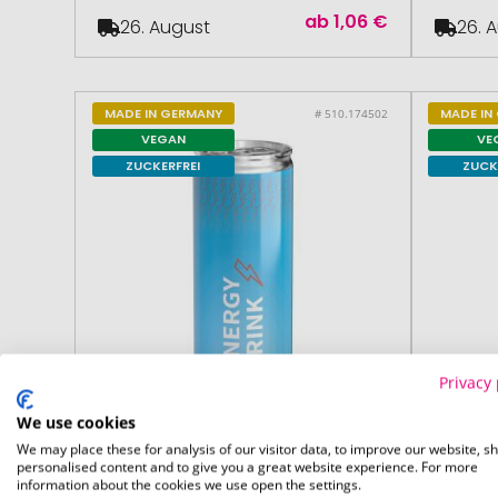
ab
1,06 €
26. August
26. 
MADE IN GERMANY
MADE IN
# 510.174502
VEGAN
VE
ZUCKERFREI
ZUCK
Privacy 
We use cookies
We may place these for analysis of our visitor data, to improve our website, s
personalised content and to give you a great website experience. For more
information about the cookies we use open the settings.