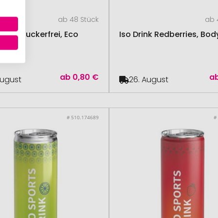
ab 48 Stück
ab 
Drink zuckerfrei, Eco
Iso Drink Redberries, Bod
ab
0,80 €
a
August
26. August
# 510.174689
#