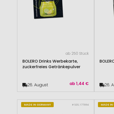
ab 250 Stück
BOLERO Drinks Werbekarte,
BOLERO
zuckerfreies Getränkepulver
ab
1,44 €
26. August
26. 
MADE IN GERMANY
MADE IN
# 505.177894