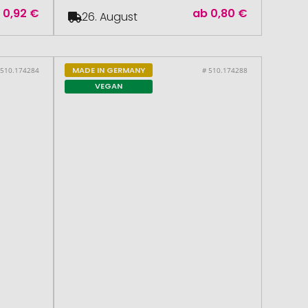
b
0,92 €
ab
0,80 €
26. August
MADE IN GERMANY
 510.174284
# 510.174288
VEGAN