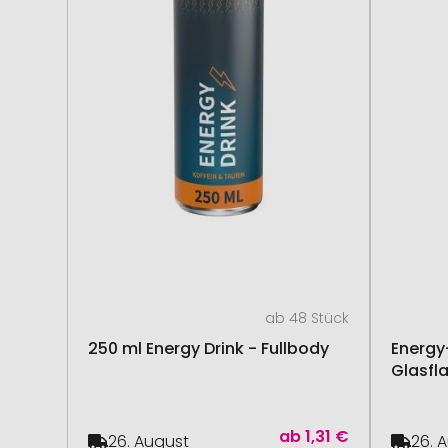
ab 48 Stück
250 ml Energy Drink - Fullbody
Energy
Glasfl
ab
1,31 €
26. August
26. 