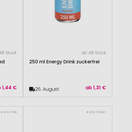
48 Stück
ab 48 Stück
ed
250 ml Energy Drink zuckerfrei
b
1,44 €
ab
1,31 €
26. August
# 510.1745
# 510.174501