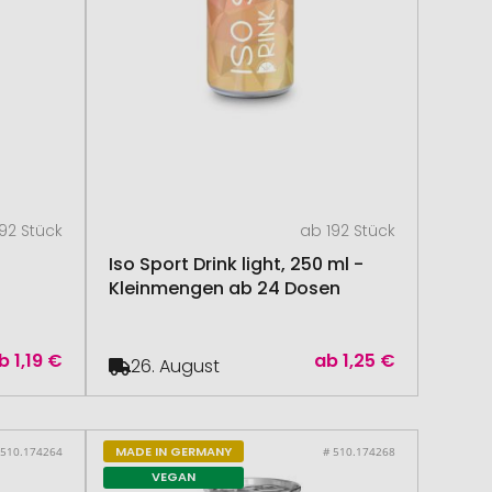
92 Stück
ab 192 Stück
Iso Sport Drink light, 250 ml -
Kleinmengen ab 24 Dosen
b
1,19 €
ab
1,25 €
26. August
MADE IN GERMANY
 510.174264
# 510.174268
VEGAN