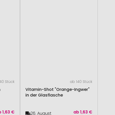
40 Stück
ab 140 Stück
n
Vitamin-Shot "Orange-Ingwer"
in der Glasflasche
b
1,63 €
ab
1,63 €
26. August