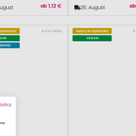
ab
1,12 €
a
August
26. August
 GERMANY
MADE IN GERMANY
# 510.174506
#
GAN
VEGAN
ERFREI
policy
how