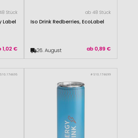
48 Stück
ab 48 Stück
y Label
Iso Drink Redberries, EcoLabel
b
1,02 €
ab
0,89 €
26. August
 510.174695
# 510.174699