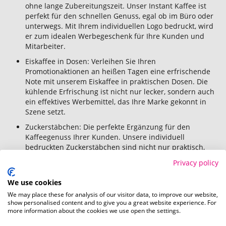
ohne lange Zubereitungszeit. Unser Instant Kaffee ist
perfekt für den schnellen Genuss, egal ob im Büro oder
unterwegs. Mit Ihrem individuellen Logo bedruckt, wird
er zum idealen Werbegeschenk für Ihre Kunden und
Mitarbeiter.
Eiskaffee in Dosen: Verleihen Sie Ihren
Promotionaktionen an heißen Tagen eine erfrischende
Note mit unserem Eiskaffee in praktischen Dosen. Die
kühlende Erfrischung ist nicht nur lecker, sondern auch
ein effektives Werbemittel, das Ihre Marke gekonnt in
Szene setzt.
Zuckerstäbchen: Die perfekte Ergänzung für den
Kaffeegenuss Ihrer Kunden. Unsere individuell
bedruckten Zuckerstäbchen sind nicht nur praktisch,
sondern auch eine süße Möglichkeit, Ihre Botschaft zu
Privacy policy
verbreiten und die Bindung zu Ihrer Marke zu stärken.
Geschenkartikel: Von Instant-Kaffee über Zuckerstäbchen
We use cookies
bis hin zu Kaffeedosen – entdecken Sie hochwertige
We may place these for analysis of our visitor data, to improve our website,
Geschenkartikel, die Ihre Kunden und Mitarbeiter
show personalised content and to give you a great website experience. For
more information about the cookies we use open the settings.
begeistern werden. Unsere Produkte sind nicht nur
praktisch im Alltag, sondern auch einzigartige