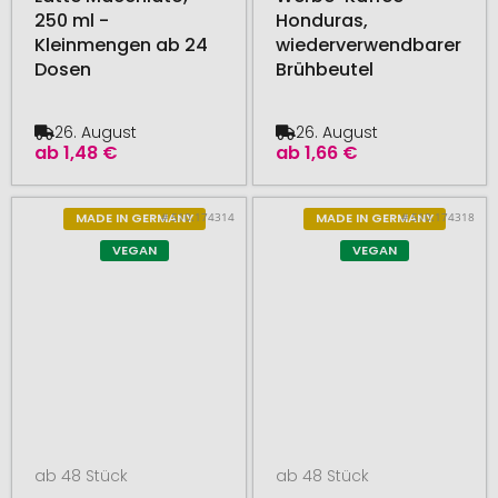
250 ml -
Honduras,
Kleinmengen ab 24
wiederverwendbarer
Dosen
Brühbeutel
26. August
26. August
ab
1,48 €
ab
1,66 €
# 510.174314
# 510.174318
MADE IN GERMANY
MADE IN GERMANY
VEGAN
VEGAN
ab 48 Stück
ab 48 Stück