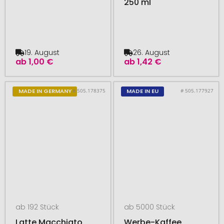
250 ml
19. August
26. August
ab
1,00 €
ab
1,42 €
# 505.178375
# 505.177927
MADE IN GERMANY
MADE IN EU
ab 192 Stück
ab 5000 Stück
Latte Macchiato,
Werbe-Kaffee