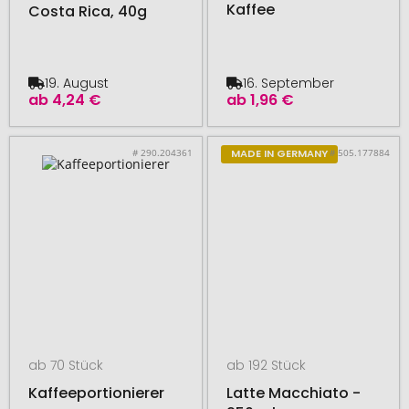
Kaffee
Costa Rica, 40g
19. August
16. September
ab
4,24 €
ab
1,96 €
# 290.204361
# 505.177884
MADE IN GERMANY
ab 70 Stück
ab 192 Stück
Kaffeeportionierer
Latte Macchiato -