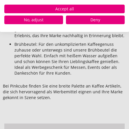
Werbeträger für Ihr Unternehmen.
Accept all
Latte Macchiato in Dosen: Verwöhnen Sie Ihre Kunden
und Mitarbeiter mit einem genussvollen Latte Macchiato,
No, adjust
Deny
verpackt in praktischen Dosen. Einfach öffnen und
genießen – so wird Kaffeetrinken zum besonderen
Erlebnis, das Ihre Marke nachhaltig in Erinnerung bleibt.
Brühbeutel: Für den unkomplizierten Kaffeegenuss
zuhause oder unterwegs sind unsere Brühbeutel die
perfekte Wahl. Einfach mit heißem Wasser aufgießen
und schon können Sie Ihren Lieblingskaffee genießen.
Ideal als Werbegeschenk für Messen, Events oder als
Dankeschön für Ihre Kunden.
Bei Pinkcube finden Sie eine breite Palette an Kaffee Artikeln,
die sich hervorragend als Werbemittel eignen und Ihre Marke
gekonnt in Szene setzen.