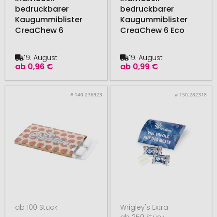
bedruckbarer
bedruckbarer
Kaugummiblister
Kaugummiblister
CreaChew 6
CreaChew 6 Eco
19. August
19. August
ab
0,96 €
ab
0,99 €
# 140.276923
# 150.282318
ab 100 Stück
Wrigley's Extra
ab 250 Stück