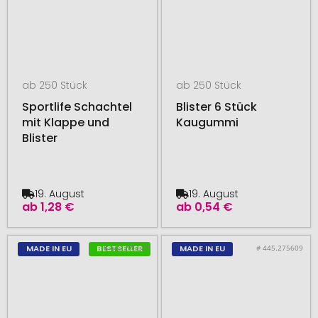
ab 250 Stück
ab 250 Stück
Sportlife Schachtel
Blister 6 Stück
mit Klappe und
Kaugummi
Blister
19. August
19. August
ab
1,28 €
ab
0,54 €
# 445.275607
# 445.275609
MADE IN EU
BESTSELLER
MADE IN EU