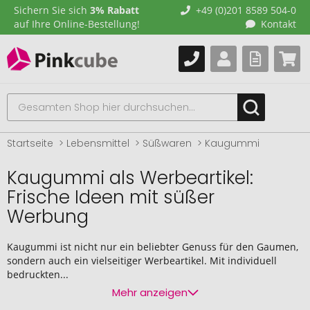
Sichern Sie sich
3% Rabatt
+49 (0)201 8589 504-0
auf Ihre Online-Bestellung!
Kontakt
Startseite
Lebensmittel
Süßwaren
Kaugummi
Kaugummi als Werbeartikel:
Frische Ideen mit süßer
Werbung
Kaugummi ist nicht nur ein beliebter Genuss für den Gaumen,
sondern auch ein vielseitiger Werbeartikel. Mit individuell
bedruckten...
Mehr anzeigen