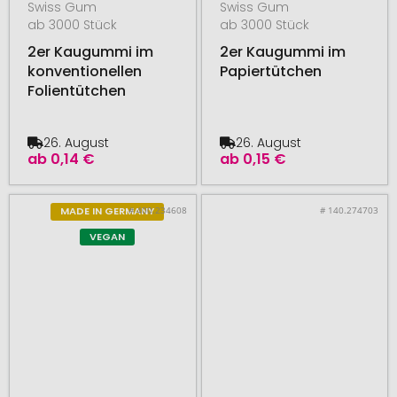
Swiss Gum
Swiss Gum
ab 3000 Stück
ab 3000 Stück
2er Kaugummi im
2er Kaugummi im
konventionellen
Papiertütchen
Folientütchen
26. August
26. August
ab
0,14 €
ab
0,15 €
# 400.234608
# 140.274703
MADE IN GERMANY
VEGAN