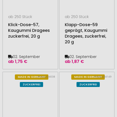
ab 250 Stück
ab 250 Stück
Klick-Dose-57,
Klapp-Dose-59
Kaugummi Dragees
geprägt, Kaugummi
zuckerfrei, 20 g
Dragees, zuckerfrei,
20 g
02. September
02. September
ab
1,75 €
ab
1,87 €
# 545.284038
# 545.284149
MADE IN GERMANY
MADE IN GERMANY
ZUCKERFREI
ZUCKERFREI