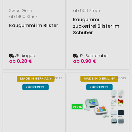
Swiss Gum
ab 500 Stück
ab 5100 Stück
Kaugummi
Kaugummi im Blister
zuckerfrei Blister im
Schuber
26. August
02. September
ab
0,28 €
ab
0,90 €
# 545.283913
# 545.284003
MADE IN GERMANY
MADE IN GERMANY
ZUCKERFREI
ZUCKERFREI