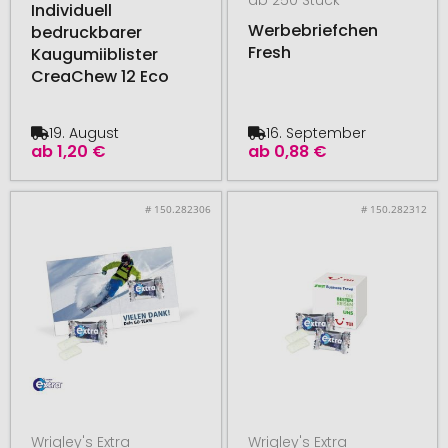
Individuell
Werbebriefchen
bedruckbarer
Fresh
Kaugumiiblister
CreaChew 12 Eco
19. August
16. September
ab
1,20 €
ab
0,88 €
# 150.282306
# 150.282312
Wrigley's Extra
Wrigley's Extra