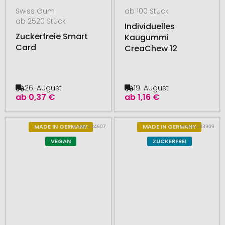
Swiss Gum
ab 100 Stück
ab 2520 Stück
Individuelles
Zuckerfreie Smart
Kaugummi
Card
CreaChew 12
26. August
19. August
ab
0,37 €
ab
1,16 €
# 400.234607
# 545.283909
MADE IN GERMANY
MADE IN GERMANY
VEGAN
ZUCKERFREI