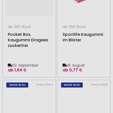
ab 250 Stück
ab 250 Stück
Pocket Box,
Sportlife Kaugummi
Kaugummi Dragees
im Blister
zuckerfrei
02. September
19. August
ab
1,64 €
ab
0,77 €
# 445.275813
# 445.275608
MADE IN EU
MADE IN EU