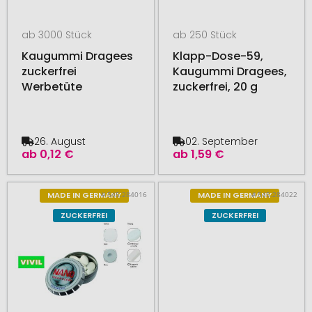
ab 3000 Stück
ab 250 Stück
Kaugummi Dragees
Klapp-Dose-59,
zuckerfrei
Kaugummi Dragees,
Werbetüte
zuckerfrei, 20 g
26. August
02. September
ab
0,12 €
ab
1,59 €
# 545.284016
# 545.284022
MADE IN GERMANY
MADE IN GERMANY
ZUCKERFREI
ZUCKERFREI