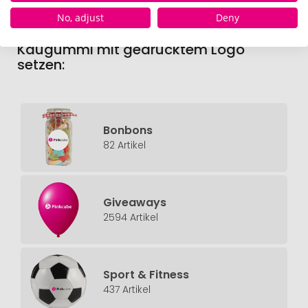
Passende Werbeartikel-Kategorien für
No, adjust
Deny
Unternehmen & Institutionen, die auf
Kaugummi mit gedrucktem Logo
setzen:
Bonbons
82 Artikel
Giveaways
2594 Artikel
Sport & Fitness
437 Artikel