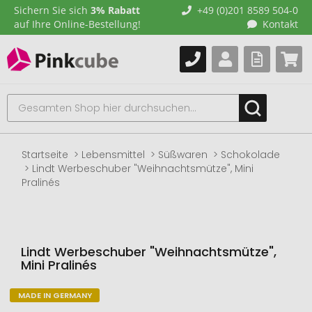
Sichern Sie sich
3% Rabatt
+49 (0)201 8589 504-0
auf Ihre Online-Bestellung!
Kontakt
Startseite
Lebensmittel
Süßwaren
Schokolade
Lindt Werbeschuber "Weihnachtsmütze", Mini
Pralinés
Lindt Werbeschuber "Weihnachtsmütze",
Mini Pralinés
MADE IN GERMANY
Zum