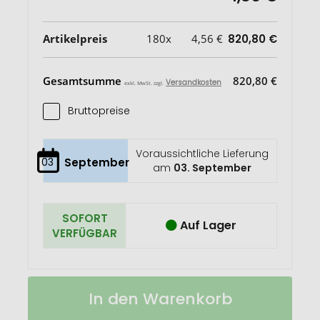
Artikelpreis
180x
4,56 €
820,80 €
Gesamtsumme
820,80 €
Versandkosten
exkl. MwSt. zzgl.
Bruttopreise
Voraussichtliche Lieferung
03
September
am
03. September
SOFORT
Auf Lager
VERFÜGBAR
Lindt
Auf
In den Warenkorb
Werbeschuber
Lager
"Weihnachtsmütze",