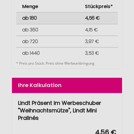
Menge
Stückpreis*
ab 180
4,56 €
ab 360
4,15 €
ab 720
3,97 €
ab 1440
3,53 €
* Preis pro Stück. Preis ohne Werbeanbringung
Ihre Kalkulation
Lindt Präsent im Werbeschuber
"Weihnachtsmütze", Lindt Mini
Pralinés
4,56 €