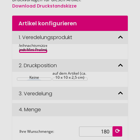
Download Druckstandskizze
Zum
Artikel konfigurieren
Anfang
der
Bildgalerie
1.
Veredelungsprodukt
Lindt Präsent im 
Werbeschuber 
springen
"Weihnachtsmütze", 
Lindt Mini Pralinés
2.
Druckposition
auf dem Artikel (ca. 
Keine
10 x 10 x 2,5 cm)
3.
Veredelung
4.
Menge
Ihre Wunschmenge: