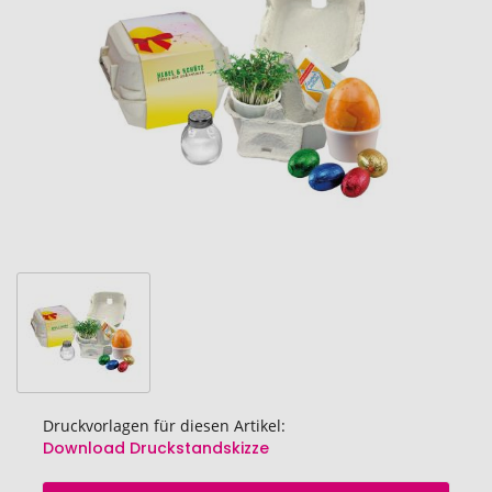
Bildgalerie
springen
Druckvorlagen für diesen Artikel:
Download Druckstandskizze
Zum