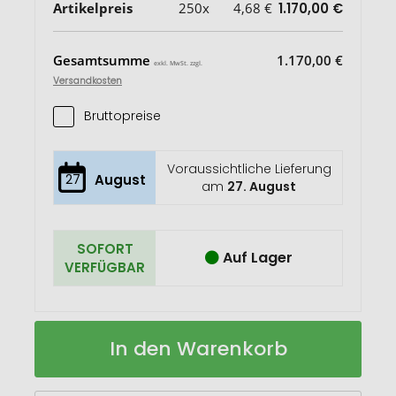
Artikelpreis
250x
4,68 €
1.170,00 €
Gesamtsumme
1.170,00 €
exkl. MwSt. zzgl.
Versandkosten
Bruttopreise
Voraussichtliche Lieferung
27
August
am
27. August
SOFORT
Auf Lager
VERFÜGBAR
Oster-
Auf
In den Warenkorb
Frühstücks-
Lager
Set