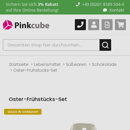
Sichern Sie sich
3% Rabatt
+49 (0)201 8589 504-0
auf Ihre Online-Bestellung!
Kontakt
Startseite
Lebensmittel
Süßwaren
Schokolade
Oster-Frühstücks-Set
Oster-Frühstücks-Set
MADE IN GERMANY
Zum
Ende
der