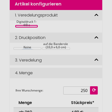
Artikel konfigurieren
Anfang
der
Oster-
Bildgalerie
1.
Veredelungsprodukt
Frühstücks-Set, 
inkl. 
springen
Digitaldruck 1-
4/0 c
2.
Druckposition
auf die Banderole 
Keine
(33,0 x 6,0 cm)
3.
Veredelung
4.
Menge
Ihre Wunschmenge:
Menge
Stückpreis*